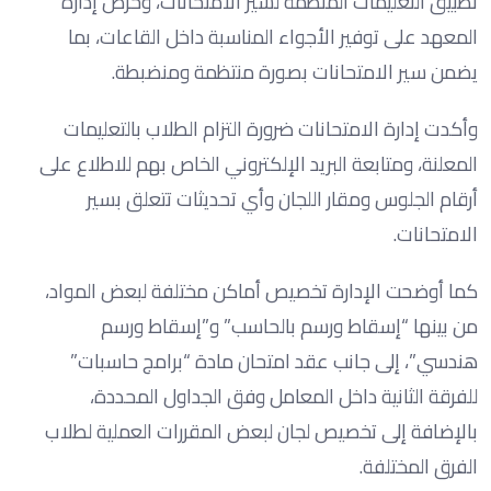
تطبيق التعليمات المنظمة لسير الامتحانات، وحرص إدارة
المعهد على توفير الأجواء المناسبة داخل القاعات، بما
يضمن سير الامتحانات بصورة منتظمة ومنضبطة.
وأكدت إدارة الامتحانات ضرورة التزام الطلاب بالتعليمات
المعلنة، ومتابعة البريد الإلكتروني الخاص بهم للاطلاع على
أرقام الجلوس ومقار اللجان وأي تحديثات تتعلق بسير
الامتحانات.
كما أوضحت الإدارة تخصيص أماكن مختلفة لبعض المواد،
من بينها “إسقاط ورسم بالحاسب” و”إسقاط ورسم
هندسي”، إلى جانب عقد امتحان مادة “برامج حاسبات”
للفرقة الثانية داخل المعامل وفق الجداول المحددة،
بالإضافة إلى تخصيص لجان لبعض المقررات العملية لطلاب
الفرق المختلفة.