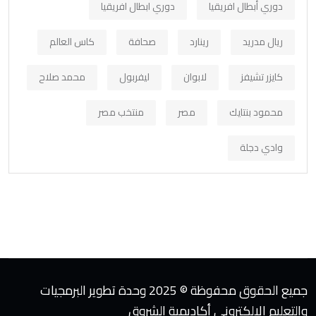
دوري أبطال افريقيا
دوري ابطال افريقيا
ريال مدريد
رينارد
صحافة
كاس العالم
كايزر تشيفز
لابوان
ليفربول
محمد صلاح
محمود بنتايك
مصر
منتخب مصر
وادي دجلة
جميع الحقوق محفوظة © 2025 وحدة تطوير البرمجيات
والتعليم الإلكتروني أكاديمية الشروق