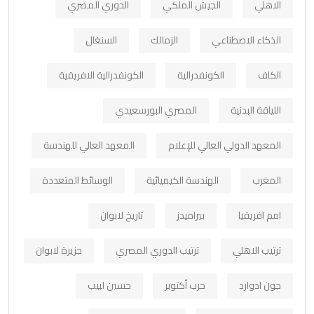
الاهلي
الجيش الملكي
الدوري المصري
الذكاء الاصطناعي
الزمالك
السنغال
الكاف
الكونفدرالية
الكونفدرالية الافريقية
اللياقة البدنية
المصري البورسعيدي
المعهد الدولي العالي للإعلام
المعهد العالي للهندسة
المغرب
الهندسة الكيميائية
الوسائط المتعددة
امم افريقيا
بيراميدز
تاريخ لابوان
ترتيب الاهلي
ترتيب الدوري المصري
جزيرة لابوان
جون ادوارد
حرب أكتوبر
حسين لبيب