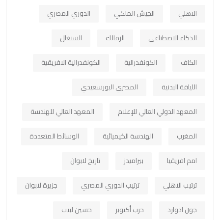
الاهلي
الجيش الملكي
الدوري المصري
الذكاء الاصطناعي
الزمالك
السنغال
الكاف
الكونفدرالية
الكونفدرالية الافريقية
اللياقة البدنية
المصري البورسعيدي
المعهد الدولي العالي للإعلام
المعهد العالي للهندسة
المغرب
الهندسة الكيميائية
الوسائط المتعددة
امم افريقيا
بيراميدز
تاريخ لابوان
ترتيب الاهلي
ترتيب الدوري المصري
جزيرة لابوان
جون ادوارد
حرب أكتوبر
حسين لبيب