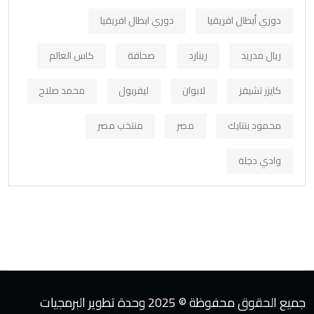
دوري أبطال افريقيا
دوري ابطال افريقيا
ريال مدريد
رينارد
صحافة
كاس العالم
كايزر تشيفز
لابوان
ليفربول
محمد صلاح
محمود بنتايك
مصر
منتخب مصر
وادي دجلة
جميع الحقوق محفوظة © 2025 وحدة تطوير البرمجيات