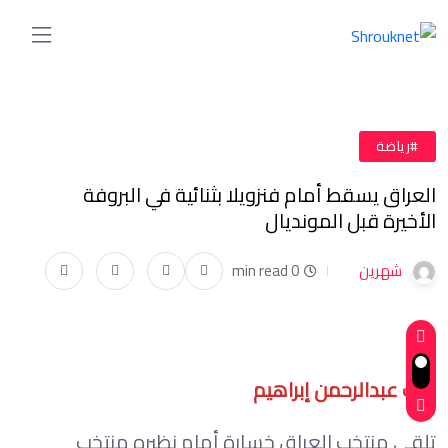
#رياضة
العراق يسقط أمام فنزويلا بثنائية في البروفة
الأخيرة قبل المونديال
شهرين
0 min read
كتب عبدالرحمن إبراهيم
تلقى منتخب العراق خسارة أمام نظيره منتخب