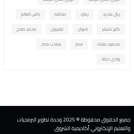
ريال مدريد
رينارد
صحافة
كاس العالم
كايزر تشيفز
لابوان
ليفربول
محمد صلاح
محمود بنتايك
مصر
منتخب مصر
وادي دجلة
جميع الحقوق محفوظة © 2025 وحدة تطوير البرمجيات
والتعليم الإلكتروني أكاديمية الشروق