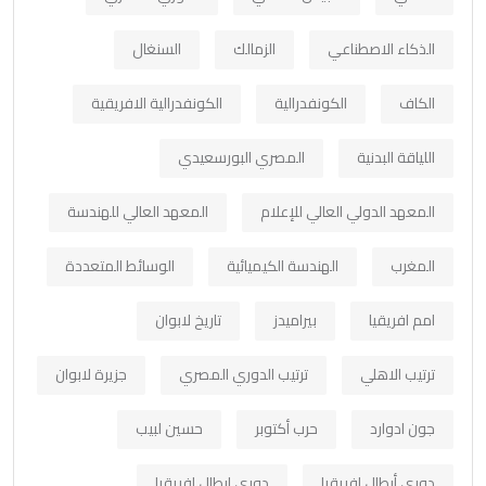
الذكاء الاصطناعي
الزمالك
السنغال
الكاف
الكونفدرالية
الكونفدرالية الافريقية
اللياقة البدنية
المصري البورسعيدي
المعهد الدولي العالي للإعلام
المعهد العالي للهندسة
المغرب
الهندسة الكيميائية
الوسائط المتعددة
امم افريقيا
بيراميدز
تاريخ لابوان
ترتيب الاهلي
ترتيب الدوري المصري
جزيرة لابوان
جون ادوارد
حرب أكتوبر
حسين لبيب
دوري أبطال افريقيا
دوري ابطال افريقيا