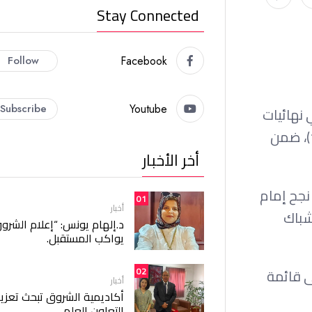
Stay Connected
Follow
Facebook
Subscribe
Youtube
 نهائيات
كأس العالم، وذلك عقب إحرازه هدف منتخب مصر في شباك بلجيكا خلال المباراة التي انتهت بالتعادل الإيجابي (1-1)، ضمن
أخر الأخبار
نجح إمام
01
أخبار
في شباك
د.إلهام يونس: “إعلام الشرو
يواكب المستقبل.
02
ى قائمة
أخبار
أكاديمية الشروق تبحث تعزيز
التعاون العلمي.