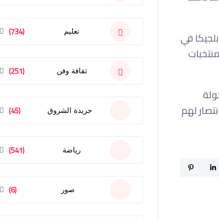
(734)
تعليم
لجيكا في
منتخبات
(251)
ثقافة وفن
ولة
نتصار لهم
(45)
جريدة الشروق
(541)
رياضة
(6)
صور