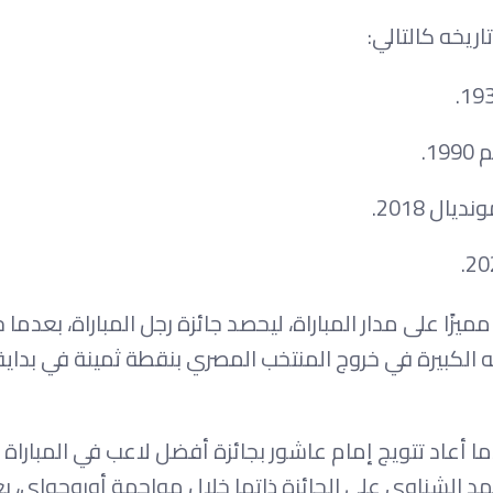
يخه كالتالي:
1.
ل 2018.
ميزًا على مدار المباراة، ليحصد جائزة رجل المباراة، بعدم
لاعبين بواقع 7.8، عقب مساهمته الكبيرة في خروج المنتخب المصري بنقطة ثمينة في 
أعاد تتويج إمام عاشور بجائزة أفضل لاعب في المباراة 
العالم 2018، عندما حصل محمد الشناوي على الجائزة ذاتها خلال مواجهة أوروجواي،