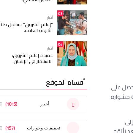
03
أخبار
“إعلام الشروق” يستقبل طلا
الثانوية العامة.
04
أخبار
عميدة إعلام الشروق:
الاستثمار في الإنسان.
أقسام الموقع
ا حصل على
بداية مشواره
(1015)
أخبار
إلى
(157)
تحقيقات وحوارات
 بعد تألقه