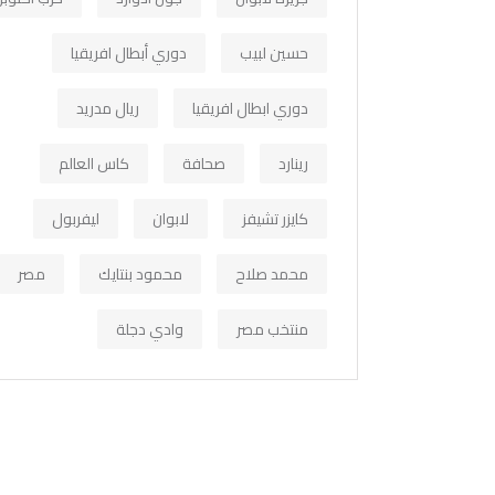
حسين لبيب
دوري أبطال افريقيا
دوري ابطال افريقيا
ريال مدريد
رينارد
صحافة
كاس العالم
كايزر تشيفز
لابوان
ليفربول
محمد صلاح
محمود بنتايك
مصر
منتخب مصر
وادي دجلة