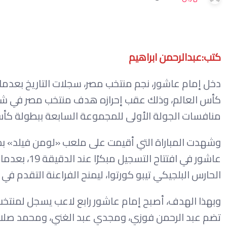
كتب:عبدالرحمن ابراهيم
دخل إمام عاشور، نجم منتخب مصر، سجلات التاريخ بعدما ان
منافسات الجولة الأولى للمجموعة السابعة ببطولة كأس العا
وشهدت المباراة التي أقيمت على ملعب «لومن فيلد» بمدي
عاشور في اف
الحارس البلجيكي تيبو كورتوا، ليمنح الفراعنة التقدم في 
وبهذا الهدف، أصبح إمام عاشور رابع لاعب يسجل لمنتخب
تضم عبد الرحمن فوزي، ومجدي عبد الغني، ومحمد صلاح