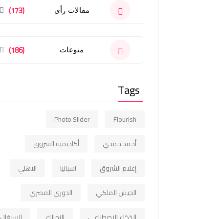
(173)
مقالات رأى
(186)
منوعات
Tags
Photo Slider
Flourish
أحمد حمدي
أكاديمية الشروق
إعلام الشروق
اسبانيا
الاهلي
الجيش الملكي
الدوري المصري
الذكاء الاصطناعي
الزمالك
السنغال