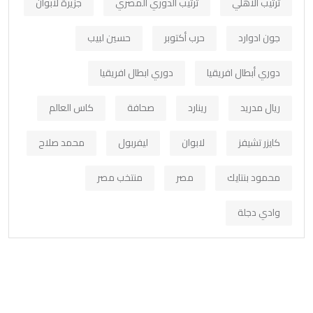
ترتيب الاهلي
ترتيب الدوري المصري
جزيرة لابوان
جون ادوارد
حرب أكتوبر
حسين لبيب
دوري أبطال افريقيا
دوري ابطال افريقيا
ريال مدريد
رينارد
صحافة
كاس العالم
كايزر تشيفز
لابوان
ليفربول
محمد صلاح
محمود بنتايك
مصر
منتخب مصر
وادي دجلة