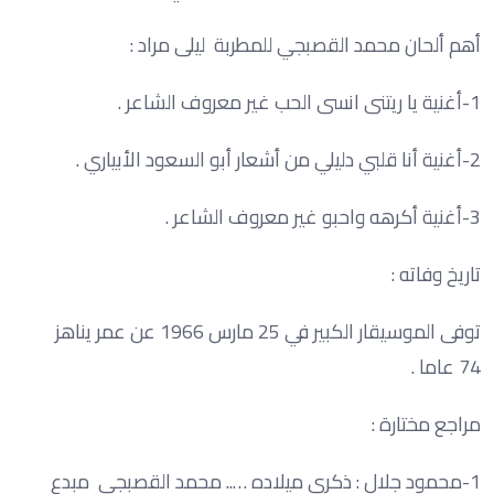
أهم ألحان محمد القصبجي للمطربة ليلى مراد :
1-أغنية يا ريتنى انسى الحب غير معروف الشاعر .
2-أغنية أنا قلبي دليلي من أشعار أبو السعود الأبياري .
3-أغنية أكرهه واحبو غير معروف الشاعر .
تاريخ وفاته :
توفى الموسيقار الكبير في 25 مارس 1966 عن عمر يناهز
74 عاما .
مراجع مختارة :
1-محمود جلال : ذكرى ميلاده ….. محمد القصبجي مبدع