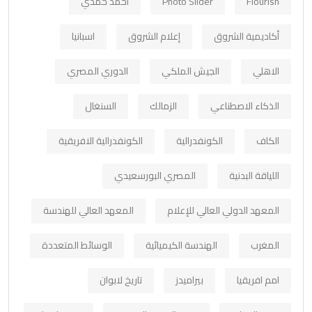
Flourish
Photo Slider
أحمد حمدي
أكاديمية الشروق
إعلام الشروق
اسبانيا
الاهلي
الجيش الملكي
الدوري المصري
الذكاء الاصطناعي
الزمالك
السنغال
الكاف
الكونفدرالية
الكونفدرالية الافريقية
اللياقة البدنية
المصري البورسعيدي
المعهد الدولي العالي للإعلام
المعهد العالي للهندسة
المغرب
الهندسة الكيميائية
الوسائط المتعددة
امم افريقيا
بيراميدز
تاريخ لابوان