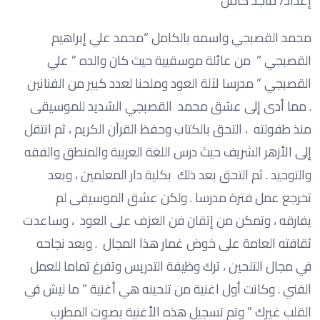
إعداد/ ماجد كامل
محمد القصبجي واسمه بالكامل “محمد علي إبراهيم
القصبجي ” من عائلة موسقيية حيث كان والده ” علي
القصبجي ” مدرسا لآلة العود وملحنا لعدد كبير من الفنانين
. مما أدى إلى عشق محمد القصبجي الشديد للموسيقى
منذ طفولته ، التحق بالكتاب وحفظ القرآن الكريم ، ثم انتقل
إلى الأزهر الشريف حيث درس اللغة العربية والمنطق والفقه
والتوحيد . ثم التحق بعد ذلك بكلية دار المعلمين ، وبعد
تخرجع عمل فترة مدرسا . ولكن عشق الموسيقى لم
يفارقه ، وتمكن من إتقان فن العزف على العود ، وساعدت
ثقافته العامة على خوض غمار هذا المجال . وبعد نجاحه
في مجال التلحين ، ترك وظيفة التدريس وتفرغ تماما للعمل
الفني . وكانت أول اغنية من تلحينه هي أغنية ” ما ليش في
القلب غيرك ” وتم تسجيل هذه الأغنية بصوت المطرب