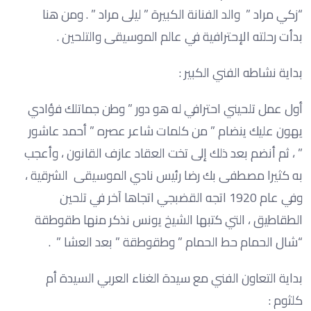
“زكي مراد ” والد الفنانة الكبيرة ” ليلى مراد ” . ومن هنا
بدأت رحلته الإحترافية في عالم الموسيقى والتلحين .
بداية نشاطه الفني الكبير :
أول عمل تلحيني احترافي له هو دور ” وطن جماتلك فؤادي
يهون عليك ينضام ” من كلمات شاعر عصره ” أحمد عاشور
” ، ثم أنضم بعد ذلك إلى تخت العقاد عازف القانون ، وأعجب
به كثيرا مصطفى بك رضا رئيس نادي الموسيقى الشرقية ،
وفي عام 1920 اتجه القضبجي اتجاها آخر في تلحين
الطقاطيق ، التي كتبها الشيخ يونس نذكر منها طقوطقة
“شال الحمام حط الحمام ” وطقوطقة ” بعد العشا ” .
بداية التعاون الفني مع سيدة الغناء العربي السيدة أم
كلثوم :