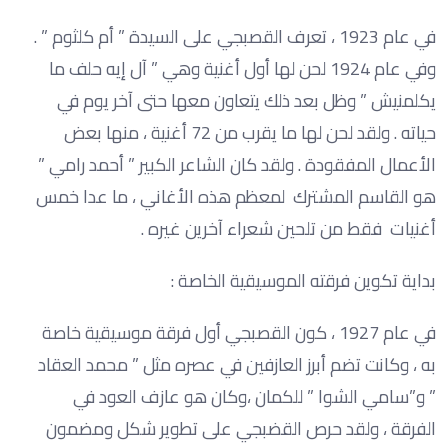
في عام 1923 ، تعرف القصبجي على السيدة ” أم كلثوم ” .
وفي عام 1924 لحن لها أول أغنية وهي ” آل إيه حلف ما
يكلمنيش ” وظل بعد ذلك يتعاون معها حتى آخر يوم في
حياته . ولقد لحن لها ما يقرب من 72 أغنية ، منها بعض
الأعمال المفقودة . ولقد كان الشاعر الكبير ” أحمد رامي ”
هو القاسم المشترك لمعظم هذه الأغاني ، ما عدا خمس
أغنيات فقط من تلحين شعراء آخرين غيره .
بداية تكوين فرقته الموسيقية الخاصة :
في عام 1927 ، كون القصبجي أول فرقة موسيقية خاصة
به ، وكانت تضم أبرز العازفين في عصره مثل ” محمد العقاد
” و”سامي الشوا ” للكمان ،وكان هو عازف العود في
الفرقة ، ولقد حرص القضبجي على تطوير شكل ومضمون