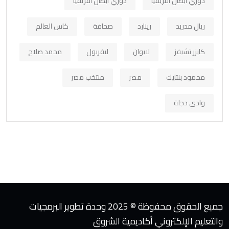
دوري أبطال افريقيا
دوري ابطال افريقيا
ريال مدريد
رينارد
صحافة
كاس العالم
كايزر تشيفز
لابوان
ليفربول
محمد صلاح
محمود بنتايك
مصر
منتخب مصر
وادي دجلة
جميع الحقوق محفوظة © 2025 وحدة تطوير البرمجيات
والتعليم الإلكتروني أكاديمية الشروق