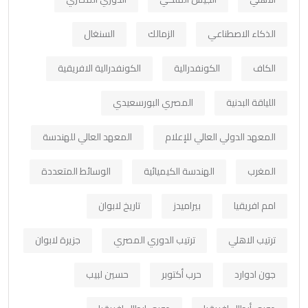
الذكاء الاصطناعي
الزمالك
السنغال
الكاف
الكونفدرالية
الكونفدرالية الافريقية
اللياقة البدنية
المصري البورسعيدي
المعهد الدولي العالي للإعلام
المعهد العالي للهندسة
المغرب
الهندسة الكيميائية
الوسائط المتعددة
امم افريقيا
بيراميدز
تاريخ لابوان
ترتيب الاهلي
ترتيب الدوري المصري
جزيرة لابوان
جون ادوارد
حرب أكتوبر
حسين لبيب