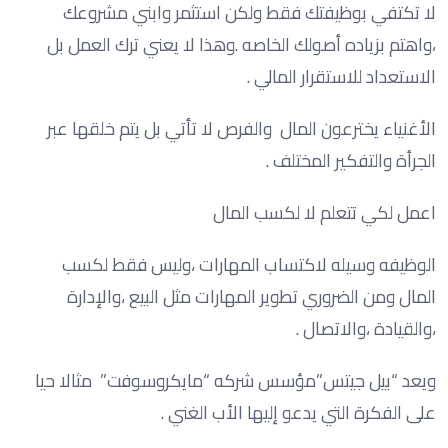
لا تكتفي بوظيفتك فقط ولكن استثمر وابني مشروعك
،واهتم بزياده أصولك الخاصه .وهذا لا يعني ترك العمل بل
الاستعداد للاستقرار المالي .
الأغنياء يخترعون المال والفرص لا تأتي بل يتم خلقها عبر
الجرأة والتفكير المختلف .
اعمل لكي تتعلم لا لكسب المال
الوظيفه وسيله لاكتساب المهارات ،وليس فقط لكسب
المال ومن الضروري تطوير المهارات مثل البيع ،والإدارة
،والقيادة ،والاتصال .
ويعد “بيل جيتس”مؤسس شركه “مايكروسوفت” مثالا حيا
على الفكرة التي يدعو إليها الأب الغني .