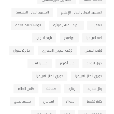
المعهد الدولي العالي للإعلام
المعهد العالي للهندسة
المغرب
الهندسة الكيميائية
الوسائط المتعددة
امم افريقيا
بيراميدز
تاريخ لابوان
ترتيب الاهلي
ترتيب الدوري المصري
جزيرة لابوان
جون ادوارد
حرب أكتوبر
حسين لبيب
دوري أبطال افريقيا
دوري ابطال افريقيا
ريال مدريد
رينارد
صحافة
كاس العالم
كايزر تشيفز
لابوان
ليفربول
محمد صلاح