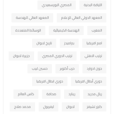
اللياقة البدنية
المصري البورسعيدي
المعهد الدولي العالي للإعلام
المعهد العالي للهندسة
المغرب
الهندسة الكيميائية
الوسائط المتعددة
امم افريقيا
بيراميدز
تاريخ لابوان
ترتيب الاهلي
ترتيب الدوري المصري
جزيرة لابوان
جون ادوارد
حرب أكتوبر
حسين لبيب
دوري أبطال افريقيا
دوري ابطال افريقيا
ريال مدريد
رينارد
صحافة
كاس العالم
كايزر تشيفز
لابوان
ليفربول
محمد صلاح