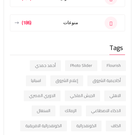
(186)
منوعات
Tags
Flourish
Photo Slider
أحمد حمدي
أكاديمية الشروق
إعلام الشروق
اسبانيا
الاهلي
الجيش الملكي
الدوري المصري
الذكاء الاصطناعي
الزمالك
السنغال
الكاف
الكونفدرالية
الكونفدرالية الافريقية