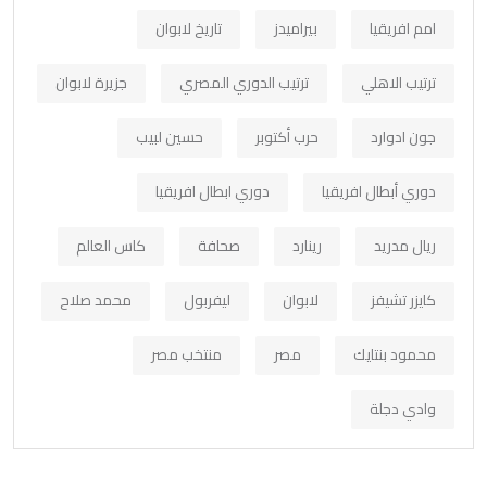
امم افريقيا
بيراميدز
تاريخ لابوان
ترتيب الاهلي
ترتيب الدوري المصري
جزيرة لابوان
جون ادوارد
حرب أكتوبر
حسين لبيب
دوري أبطال افريقيا
دوري ابطال افريقيا
ريال مدريد
رينارد
صحافة
كاس العالم
كايزر تشيفز
لابوان
ليفربول
محمد صلاح
محمود بنتايك
مصر
منتخب مصر
وادي دجلة