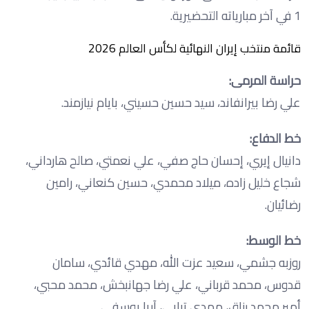
1 في آخر مبارياته التحضيرية.
قائمة منتخب إيران النهائية لكأس العالم 2026
حراسة المرمى:
علي رضا بيرانفاند، سيد حسين حسيني، بايام نيازمند.
خط الدفاع:
دانيال إيري، إحسان حاج صفي، علي نعمتي، صالح هارداني،
شجاع خليل زاده، ميلاد محمدي، حسين كنعاني، رامين
رضائيان.
خط الوسط:
روزبه جشمي، سعيد عزت الله، مهدي قائدي، سامان
قدوس، محمد قرباني، علي رضا جهانبخش، محمد محبي،
أمير محمد رزاق، مهدي ترابي، آريا يوسفي.