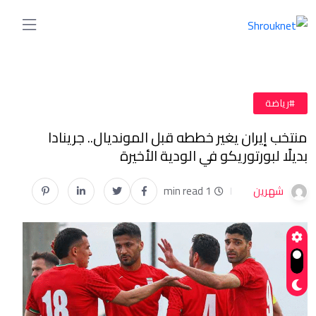
#رياضة
منتخب إيران يغير خططه قبل المونديال.. جرينادا
بديلًا لبورتوريكو في الودية الأخيرة
شهرين
1 min read