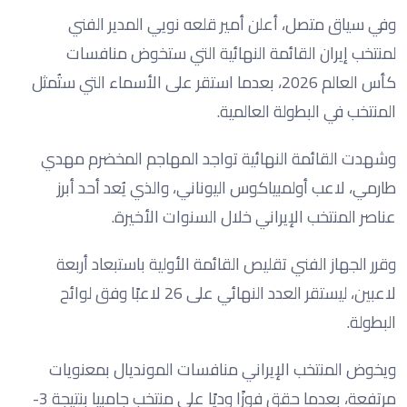
وفي سياق متصل، أعلن أمير قلعه نويي المدير الفني
لمنتخب إيران القائمة النهائية التي ستخوض منافسات
كأس العالم 2026، بعدما استقر على الأسماء التي ستُمثل
المنتخب في البطولة العالمية.
وشهدت القائمة النهائية تواجد المهاجم المخضرم مهدي
طارمي، لاعب أولمبياكوس اليوناني، والذي يُعد أحد أبرز
عناصر المنتخب الإيراني خلال السنوات الأخيرة.
وقرر الجهاز الفني تقليص القائمة الأولية باستبعاد أربعة
لاعبين، ليستقر العدد النهائي على 26 لاعبًا وفق لوائح
البطولة.
ويخوض المنتخب الإيراني منافسات المونديال بمعنويات
مرتفعة، بعدما حقق فوزًا وديًا على منتخب جامبيا بنتيجة 3-