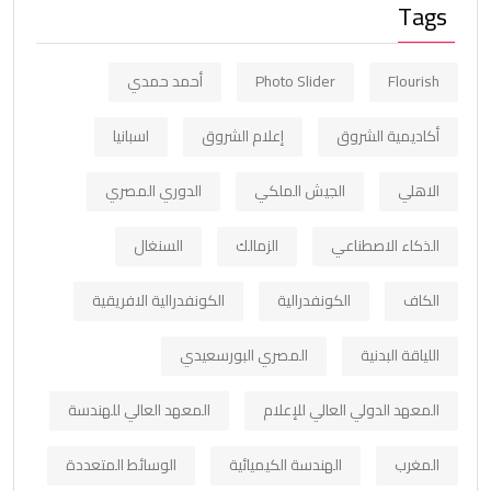
Tags
Flourish
Photo Slider
أحمد حمدي
أكاديمية الشروق
إعلام الشروق
اسبانيا
الاهلي
الجيش الملكي
الدوري المصري
الذكاء الاصطناعي
الزمالك
السنغال
الكاف
الكونفدرالية
الكونفدرالية الافريقية
اللياقة البدنية
المصري البورسعيدي
المعهد الدولي العالي للإعلام
المعهد العالي للهندسة
المغرب
الهندسة الكيميائية
الوسائط المتعددة