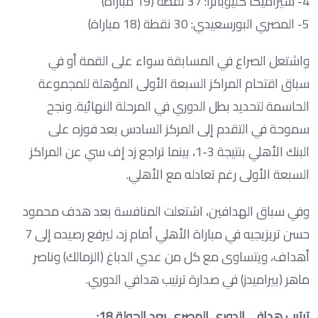
4- سيراميكا كليوباترا: 37 نقطة (19 مباراة)
5- المصري البورسعيدي: 30 نقطة (18 مباراة)
واشتعل الصراع في المسابقة سواء على القمة أو في
سباق اقتحام المراكز السبعة الأولى المؤهلة للمجموعة
الحاسمة لتحديد بطل الدوري في المرحلة النهائية. ونجح
سموحة في التقدم إلى المركز السادس بعد فوزه على
البنك الأهلي بنتيجة 3-1، بينما تراجع زد إف سي عن المراكز
السبعة الأولى رغم تعادله مع الأهلي.
وفي سباق الهدافين، اشتعلت المنافسة بعد هدف محمود
حسن تريزيجيه في مباراة الأهلي أمام زد، ليرفع رصيده إلى 7
أهداف، ويتساوى مع كل من عدي الدباغ (الزمالك) وناصر
ماهر (بيراميدز) في صدارة ترتيب هدافي الدوري.
ترتيب هدافي الدوري المصري بعد الجولة 18: