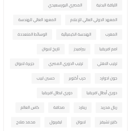
اللياقة البدنية
المصري البورسعيدي
المعهد الدولي العالي للإعلام
المعهد العالي للهندسة
المغرب
الهندسة الكيميائية
الوسائط المتعددة
امم افريقيا
بيراميدز
تاريخ لابوان
ترتيب الاهلي
ترتيب الدوري المصري
جزيرة لابوان
جون ادوارد
حرب أكتوبر
حسين لبيب
دوري أبطال افريقيا
دوري ابطال افريقيا
ريال مدريد
رينارد
صحافة
كاس العالم
كايزر تشيفز
لابوان
ليفربول
محمد صلاح