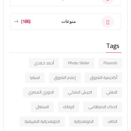
(186)
منوعات
Tags
Flourish
Photo Slider
أحمد حمدي
أكاديمية الشروق
إعلام الشروق
اسبانيا
الاهلي
الجيش الملكي
الدوري المصري
الذكاء الاصطناعي
الزمالك
السنغال
الكاف
الكونفدرالية
الكونفدرالية الافريقية