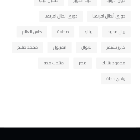
جون ادوارد
حرب أكتوبر
حسين لبيب
دوري أبطال افريقيا
دوري ابطال افريقيا
ريال مدريد
رينارد
صحافة
كاس العالم
كايزر تشيفز
لابوان
ليفربول
محمد صلاح
محمود بنتايك
مصر
منتخب مصر
وادي دجلة