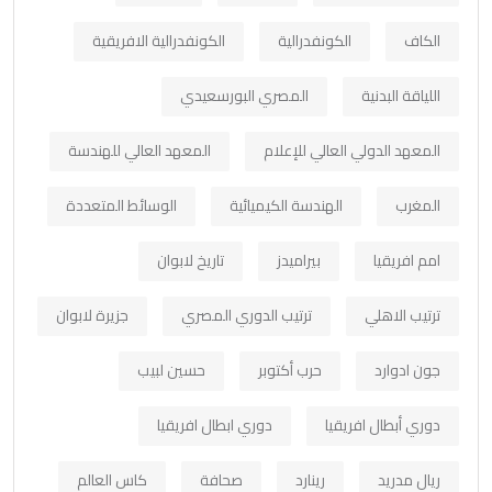
الكاف
الكونفدرالية
الكونفدرالية الافريقية
اللياقة البدنية
المصري البورسعيدي
المعهد الدولي العالي للإعلام
المعهد العالي للهندسة
المغرب
الهندسة الكيميائية
الوسائط المتعددة
امم افريقيا
بيراميدز
تاريخ لابوان
ترتيب الاهلي
ترتيب الدوري المصري
جزيرة لابوان
جون ادوارد
حرب أكتوبر
حسين لبيب
دوري أبطال افريقيا
دوري ابطال افريقيا
ريال مدريد
رينارد
صحافة
كاس العالم