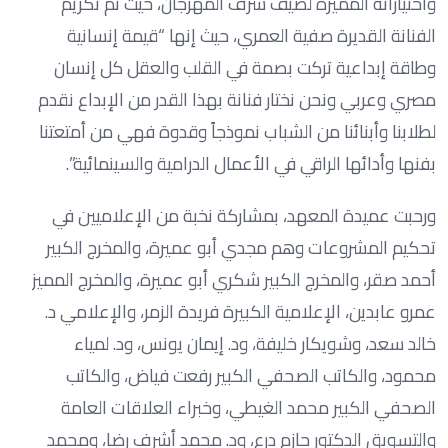
واختياراته المميزة لضيف شرف المهرجان، حيث تم تكريم
الفنانة القديرة صفية العمري، حيث إنها “قيمة إنسانية
وطاقة إبداعية تركت بصمة في القلب والعقل كل إنسان
مصري وعربي ونحن نختار فنانة بهذا القدر من الإبداع نقدم
لطلابنا وأبنائنا من الشباب نموذجاً وقدوة فهي من أمتعتنا
بفنها وأدائها الراقي في الأعمال الدرامية والسينمائية”.
ورحبت عميدة المعهد، بمشاركة نخبة من الإعلاميين في
تحكيم المشروعات وهم مجدي أبو عميرة، والمخرج الكبير
أحمد صقر، والمخرج الكبير شكري أبو عميرة، والمخرج المميز
عمرو عابدين، الإعلامية الكبيرة فريدة الزمر، والإعلامي د.
خالد سعد، وشويكار خليفة، ود. إيمان يونس، ود. لمياء
محمود، والكاتب الصحفي الكبير رفعت فياض، والكاتب
الصحفي الكبير محمد الغيطي، وخبراء العلاقات العامة
والتسويق الدكتور حازم درع، ود. محمد أشرف رضا، ومحمد