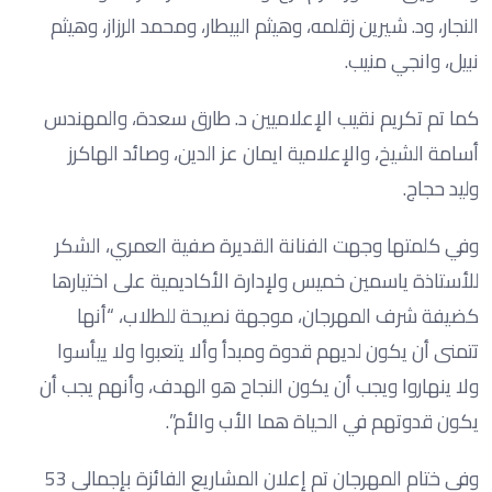
النجار، ود. شيرين زقلمه، وهيثم البيطار، ومحمد الرزاز، وهيثم
نبيل، وانجي منيب.
كما تم تكريم نقيب الإعلاميين د. طارق سعدة، والمهندس
أسامة الشيخ، والإعلامية ايمان عز الدين، وصائد الهاكرز
وليد حجاج.
وفي كلمتها وجهت الفنانة القديرة صفية العمري، الشكر
للأستاذة ياسمين خميس ولإدارة الأكاديمية على اختيارها
كضيفة شرف المهرجان، موجهة نصيحة للطلاب، “أنها
تتمنى أن يكون لديهم قدوة ومبدأ وألا يتعبوا ولا ييأسوا
ولا ينهاروا ويجب أن يكون النجاح هو الهدف، وأنهم يجب أن
يكون قدوتهم في الحياة هما الأب والأم”.
وفي ختام المهرجان تم إعلان المشاريع الفائزة بإجمالي 53