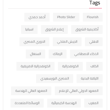
Tags
Flourish
Photo Slider
أحمد حمدي
أكاديمية الشروق
إعلام الشروق
اسبانيا
الاهلي
الجيش الملكي
الدوري المصري
الذكاء الاصطناعي
الزمالك
السنغال
الكاف
الكونفدرالية
الكونفدرالية الافريقية
اللياقة البدنية
المصري البورسعيدي
المعهد الدولي العالي للإعلام
المعهد العالي للهندسة
المغرب
الهندسة الكيميائية
الوسائط المتعددة