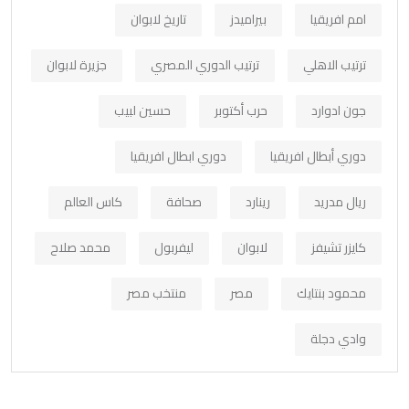
امم افريقيا
بيراميدز
تاريخ لابوان
ترتيب الاهلي
ترتيب الدوري المصري
جزيرة لابوان
جون ادوارد
حرب أكتوبر
حسين لبيب
دوري أبطال افريقيا
دوري ابطال افريقيا
ريال مدريد
رينارد
صحافة
كاس العالم
كايزر تشيفز
لابوان
ليفربول
محمد صلاح
محمود بنتايك
مصر
منتخب مصر
وادي دجلة