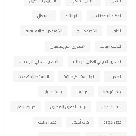
الاهلي
الجيش الملكي
الدوري المصري
الذكاء الاصطناعي
الزمالك
السنغال
الكاف
الكونفدرالية
الكونفدرالية الافريقية
اللياقة البدنية
المصري البورسعيدي
المعهد الدولي العالي للإعلام
المعهد العالي للهندسة
المغرب
الهندسة الكيميائية
الوسائط المتعددة
امم افريقيا
بيراميدز
تاريخ لابوان
ترتيب الاهلي
ترتيب الدوري المصري
جزيرة لابوان
جون ادوارد
حرب أكتوبر
حسين لبيب