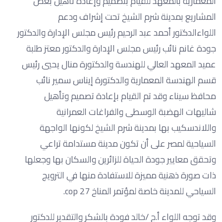
المعمارية بالمعهد للقيام بتصميم وإعادة تأهيل بعض
المشاريع بمدينة شرم الشيخ تحت إشراف ودعم
اللواءالدكتور أحمد عبد الرحيم رئيس مجلس الإدارة والدكتور
جودة غانم نائب رئيس مجلس الإدارة والدكتور معتز طلبة
عميد المعهد العالي للهندسة والدكتورة منال يحيي رئيس
قسم الهندسة المعمارية والدكتورة إيناس سمير نائب
محافظ سيناء وقد تم القيام بإعادة تصميم وتأهيل
شاليهات الهضبة الوسطى والفراغات العمرانية
واللاندسكيب بها بمدينة شرم الشيخ لكونها الواجهة
السياحية لمصر على أن تكون مدينة مستدامة تراعي
وتحقق معايير جودة الحياة للزائرين والسكان بها وجعلها
ذات صورة ذهنية مميزة للاستفادة منها في الترويج
السياحي للمدينة خاصة لمؤتمر المناخ cop 27.
وقد توجه اللواء أ.ح /خالد فودة بالشكر والتقدير للدكتور