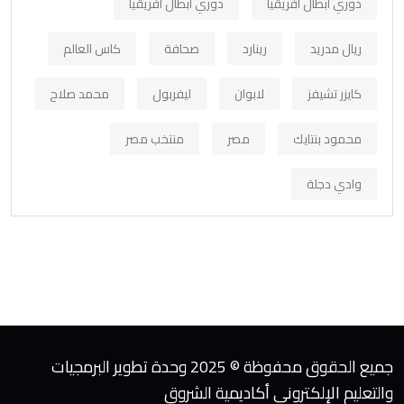
دوري أبطال افريقيا
دوري ابطال افريقيا
ريال مدريد
رينارد
صحافة
كاس العالم
كايزر تشيفز
لابوان
ليفربول
محمد صلاح
محمود بنتايك
مصر
منتخب مصر
وادي دجلة
جميع الحقوق محفوظة © 2025 وحدة تطوير البرمجيات
والتعليم الإلكتروني أكاديمية الشروق