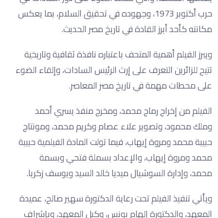
حرب أكتوبر 1973، وجهوده في تحقيق السلام، بما يعكس
مكانته كأحد أبرز القادة في تاريخ مصر الحديث.
ويبرز الفيلم أهمية المتحف باعتباره نافذة ثقافية وتاريخية
تتيح للزائرين التعرف على إرث الرئيس السادات، وإلقاء الضوء
على محطات مهمة في تاريخ مصر المعاصر.
الفيلم من إخراج رماج محمد، ومخرج منفذ يسري أحمد
وملك محمود، وتصوير علاء عصام وكريم محمد، ومونتاج
حبيبة محمد ومروة إيهاب، فيما تولت المادة الفيلمية حبيبة
محمد ومروة إيهاب، والإعداد بسملة فتحي وبسمة
محمد، وإدارة السوشيال ميديا خالد السيد ويوسف زكريا.
ويأتي تنفيذ الفيلم تحت رعاية الدكتورة سهير صالح، عميدة
المعهد، والدكتورة إلهام يونس، وكيل المعهد، وبإشراف