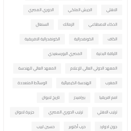
الاهلي
الجيش الملكي
الدوري المصري
الذكاء الاصطناعي
الزمالك
السنغال
الكاف
الكونفدرالية
الكونفدرالية الافريقية
اللياقة البدنية
المصري البورسعيدي
المعهد الدولي العالي للإعلام
المعهد العالي للهندسة
المغرب
الهندسة الكيميائية
الوسائط المتعددة
امم افريقيا
بيراميدز
تاريخ لابوان
ترتيب الاهلي
ترتيب الدوري المصري
جزيرة لابوان
جون ادوارد
حرب أكتوبر
حسين لبيب