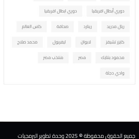
دوري أبطال افريقيا
دوري ابطال افريقيا
ريال مدريد
رينارد
صحافة
كاس العالم
كايزر تشيفز
لابوان
ليفربول
محمد صلاح
محمود بنتايك
مصر
منتخب مصر
وادي دجلة
جميع الحقوق محفوظة © 2025 وحدة تطوير البرمجيات