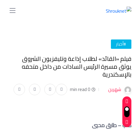
#أخبار
فيلم «القائد» لطلاب إذاعة وتليفزيون الشروق
يوثق مسيرة الرئيس السادات من داخل متحفه
بالإسكندرية
شهرين
0 min read
كتب – طارق محيي