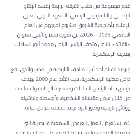
قدم مجموعة من طلاب الفرقة الرابعة بقسم الإنتاج
الإذاعي والتليفزيوني الرقمي بالمعهد الدولي العالي
للإعلام بأكاديمية الشروق مشروع تخرجهم عن العام
الجامعي 2025 – 2026، في صورة فيلم وثائقي بعنوان
«القائد»، يتناول متحف الرئيس الراحل محمد أنور السادات
بمدينة الإسكندرية.
ويرصد الفيلم أحد أبرز المتاحف التاريخية في مصر، والذي يقع
داخل مكتبة الإسكندرية، حيث افتُتح عام 2009 بهدف
توثيق حياة الرئيس السادات ومسيرته الوطنية والسياسية،
من خلال عرض مقتنياته الشخصية، وأوسمته ونياشينه،
ووثائق تاريخية وصور نادرة ترصد مختلف مراحل حياته.
كما يستعرض العمل العروض السمعية والبصرية التي
يقدمها المتحف، والتي تسلط الضوء على دور السادات في