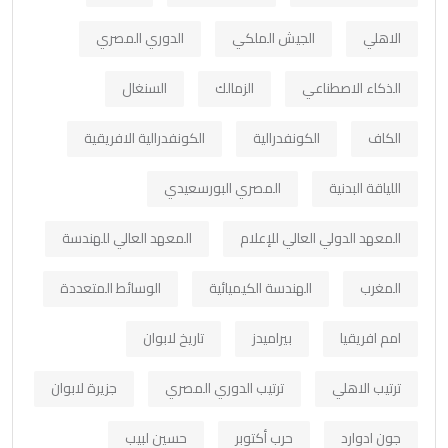
الاهلي
الجيش الملكي
الدوري المصري
الذكاء الاصطناعي
الزمالك
السنغال
الكاف
الكونفدرالية
الكونفدرالية الافريقية
اللياقة البدنية
المصري البورسعيدي
المعهد الدولي العالي للإعلام
المعهد العالي للهندسة
المغرب
الهندسة الكيميائية
الوسائط المتعددة
امم افريقيا
بيراميدز
تاريخ لابوان
ترتيب الاهلي
ترتيب الدوري المصري
جزيرة لابوان
جون ادوارد
حرب أكتوبر
حسين لبيب