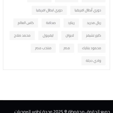
دوري أبطال افريقيا
دوري ابطال افريقيا
ريال مدريد
رينارد
صحافة
كاس العالم
كايزر تشيفز
لابوان
ليفربول
محمد صلاح
محمود بنتايك
مصر
منتخب مصر
وادي دجلة
جميع الحقوق محفوظة © 2025 وحدة تطوير البرمجيات