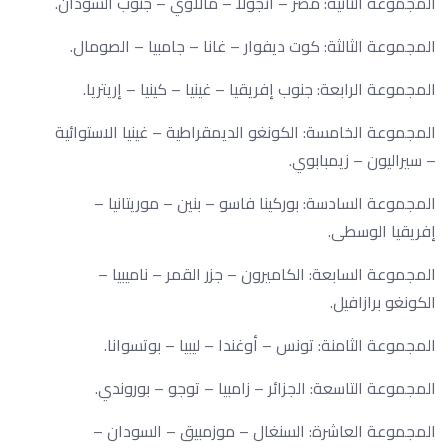
المجموعة الثانية: مصر – أنجولا – مالاوي – جنوب السودان.
المجموعة الثالثة: كوت ديفوار – غانا – جامبيا – الصومال.
المجموعة الرابعة: جنوب إفريقيا – غينيا – كينيا – إريتريا.
المجموعة الخامسة: الكونغو الديمقراطية – غينيا الاستوائية
– سيراليون – زيمبابوي.
المجموعة السادسة: بوركينا فاسو – بنين – موريتانيا –
إفريقيا الوسطى.
المجموعة السابعة: الكاميرون – جزر القمر – ناميبيا –
الكونغو برازافيل.
المجموعة الثامنة: تونس – أوغندا – ليبيا – بوتسوانا.
المجموعة التاسعة: الجزائر – زامبيا – توجو – بوروندي.
المجموعة العاشرة: السنغال – موزمبيق – السودان –