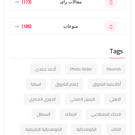
(173)
مقالات رأى
(186)
منوعات
Tags
Flourish
Photo Slider
أحمد حمدي
أكاديمية الشروق
إعلام الشروق
اسبانيا
الاهلي
الجيش الملكي
الدوري المصري
الذكاء الاصطناعي
الزمالك
السنغال
الكاف
الكونفدرالية
الكونفدرالية الافريقية