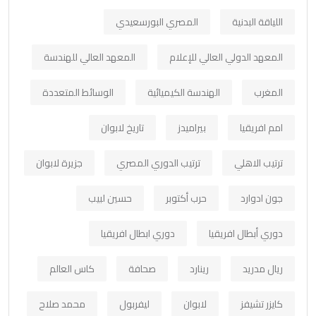
اللياقة البدنية
المصري البورسعيدي
المعهد الدولي العالي للإعلام
المعهد العالي للهندسة
المغرب
الهندسة الكيميائية
الوسائط المتعددة
امم افريقيا
بيراميدز
تاريخ لابوان
ترتيب الاهلي
ترتيب الدوري المصري
جزيرة لابوان
جون ادوارد
حرب أكتوبر
حسين لبيب
دوري أبطال افريقيا
دوري ابطال افريقيا
ريال مدريد
رينارد
صحافة
كاس العالم
كايزر تشيفز
لابوان
ليفربول
محمد صلاح