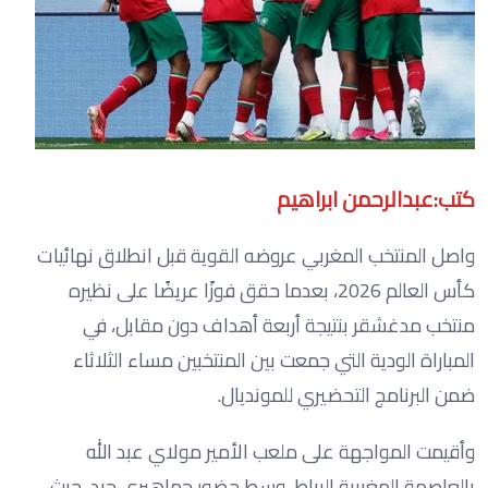
كتب:عبدالرحمن ابراهيم
واصل المنتخب المغربي عروضه القوية قبل انطلاق نهائيات
كأس العالم 2026، بعدما حقق فوزًا عريضًا على نظيره
منتخب مدغشقر بنتيجة أربعة أهداف دون مقابل، في
المباراة الودية التي جمعت بين المنتخبين مساء الثلاثاء
ضمن البرنامج التحضيري للمونديال.
وأقيمت المواجهة على ملعب الأمير مولاي عبد الله
بالعاصمة المغربية الرباط، وسط حضور جماهيري جيد، حيث