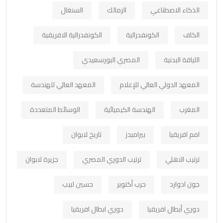
الذكاء الاصطناعي
الزمالك
السنغال
الكاف
الكونفدرالية
الكونفدرالية الافريقية
اللياقة البدنية
المصري البورسعيدي
المعهد الدولي العالي للإعلام
المعهد العالي للهندسة
المغرب
الهندسة الكيميائية
الوسائط المتعددة
امم افريقيا
بيراميدز
تاريخ لابوان
ترتيب الاهلي
ترتيب الدوري المصري
جزيرة لابوان
جون ادوارد
حرب أكتوبر
حسين لبيب
دوري أبطال افريقيا
دوري ابطال افريقيا