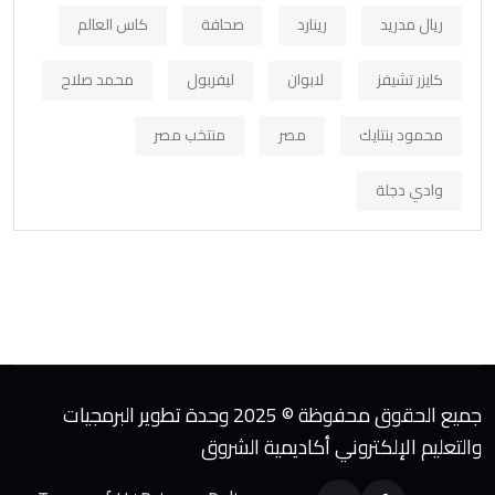
ريال مدريد
رينارد
صحافة
كاس العالم
كايزر تشيفز
لابوان
ليفربول
محمد صلاح
محمود بنتايك
مصر
منتخب مصر
وادي دجلة
جميع الحقوق محفوظة © 2025 وحدة تطوير البرمجيات
والتعليم الإلكتروني أكاديمية الشروق