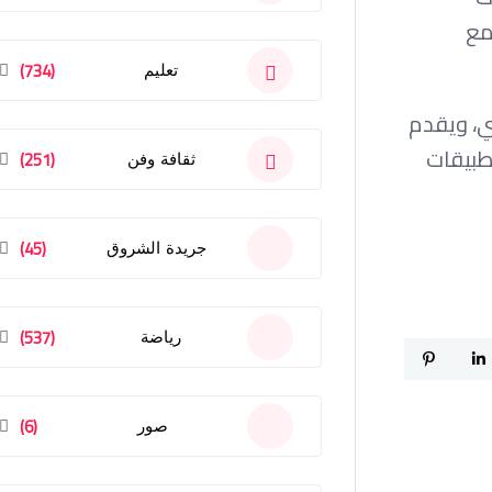
مع
(734)
تعليم
يئي، ويقدم
طبيقات
(251)
ثقافة وفن
(45)
جريدة الشروق
(537)
رياضة
(6)
صور