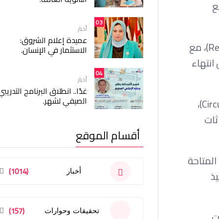
ع
03
أخبار
عميدة إعلام الشروق:
كما يوفر المشروع آلية ذكية لإدارة المخزون الفائض، من خلال عرض المنتجات المتاحة في الوقت الفعلي (Real-time)، مع
الاستثمار في الإنسان.
انتهاء
04
أخبار
غدًا.. انطلاق البرنامج التدريبي
الصيفي لشهر.
ولا يقتصر دور المشروع على الجانب الاقتصادي فحسب، بل يمتد إلى دعم مفاهيم الاقتصاد الدائري (Circular Economy)،
ثات
أقسام الموقع
 المتاحة
(1014)
أخبار
يذ
(157)
تحقيقات وحوارات
ت