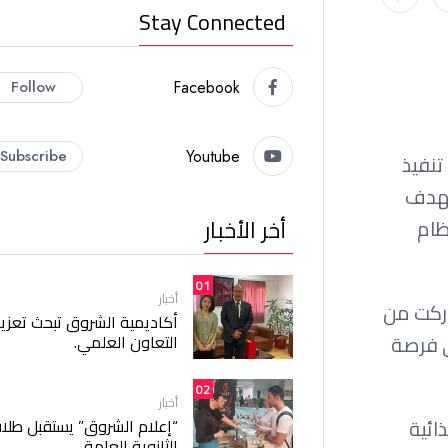
Stay Connected
Follow
Facebook
Subscribe
Youtube
تنفيذ
م، بهدف
أخر الأخبار
ظام
01
أخبار
ل السوبر ماركت من
أكاديمية الشروق تبحث تعزيز
ى فرصة
التعاون العلمي.
02
أخبار
لغذائية
“إعلام الشروق” يستقبل طلا
الثانوية العامة.