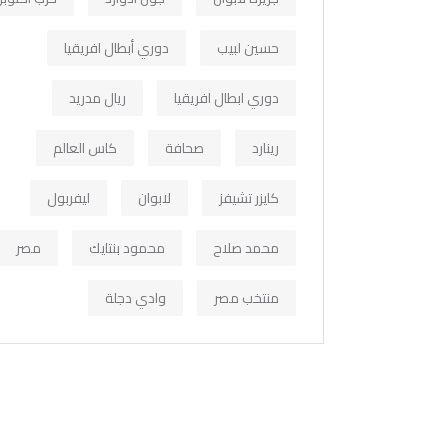
حسين لبيب
دوري أبطال افريقيا
دوري ابطال افريقيا
ريال مدريد
رينارد
صحافة
كاس العالم
كايزر تشيفز
لابوان
ليفربول
محمد صلاح
محمود بنتايك
مصر
منتخب مصر
وادي دجلة