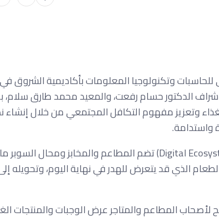
للحاسبات وتكنولوجيا المعلومات بأكاديمية الشروق في 
مل اسم «Bite Back»، وذلك تحت إشراف الدكتور حسام رفعت، والمعيد محمد طارق سلا
ذاء وتعزيز مفهوم التكافل المجتمعي من خلال إنشاء ن
ة واستدامة.
ويعتمد المشروع على بناء منظومة تقنية متكاملة (Digital Ecosystem) تضم المطاعم والمخابز ومحا
عام الذي قد يتعرض للهدر في نهاية اليوم، وتحويله إل
«Bite Back» كمنصة وسيطة (Marketplace) تتيح لأصحاب المطاعم والمتاجر عرض الوجبات والمنتجات ا