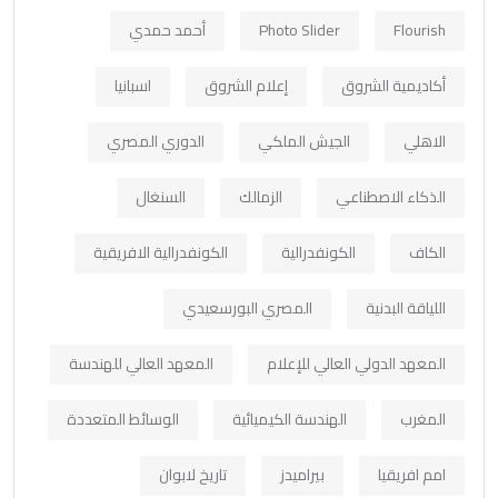
Flourish
Photo Slider
أحمد حمدي
أكاديمية الشروق
إعلام الشروق
اسبانيا
الاهلي
الجيش الملكي
الدوري المصري
الذكاء الاصطناعي
الزمالك
السنغال
الكاف
الكونفدرالية
الكونفدرالية الافريقية
اللياقة البدنية
المصري البورسعيدي
المعهد الدولي العالي للإعلام
المعهد العالي للهندسة
المغرب
الهندسة الكيميائية
الوسائط المتعددة
امم افريقيا
بيراميدز
تاريخ لابوان