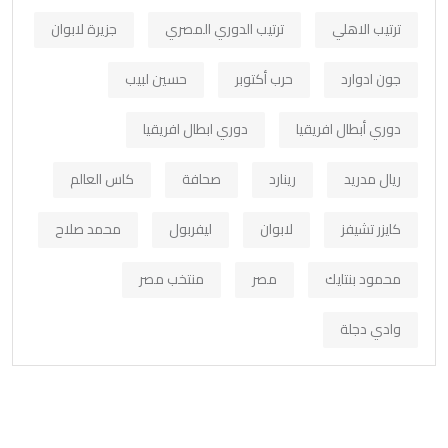
ترتيب الاهلي
ترتيب الدوري المصري
جزيرة لابوان
جون ادوارد
حرب أكتوبر
حسين لبيب
دوري أبطال افريقيا
دوري ابطال افريقيا
ريال مدريد
رينارد
صحافة
كاس العالم
كايزر تشيفز
لابوان
ليفربول
محمد صلاح
محمود بنتايك
مصر
منتخب مصر
وادي دجلة