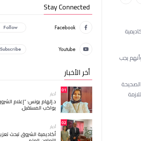
Stay Connected
Follow
Facebook
اديمية
Subscribe
Youtube
أنهم يجب
أخر الأخبار
الصحيحة
01
لازمة
أخبار
د.إلهام يونس: “إعلام الشرو
يواكب المستقبل.
02
أخبار
أكاديمية الشروق تبحث تعزيز
التعاون العلمي.