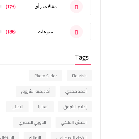
(173)
مقالات رأى
(186)
منوعات
Tags
Photo Slider
Flourish
أحمد حمدي
أكاديمية الشروق
إعلام الشروق
اسبانيا
الاهلي
الجيش الملكي
الدوري المصري
الذكاء الاصطناعي
الزمالك
السنغال