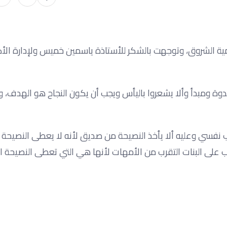
مية الشروق، وتوجهت بالشكر للأستاذة ياسمين خميس ولإدارة الأك
وة ومبدأ وألا يشعروا باليأس ويجب أن يكون النجاح هو الهدف، و
 نفسي وعليه ألا يأخذ النصيحة من صديق لأنه لا يعطى النصيحة 
جب على البنات التقرب من الأمهات لأنها هي التي تعطى النصيحة ال