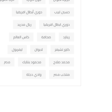
حسين لبيب
دوري أبطال افريقيا
دوري ابطال افريقيا
ريال مدريد
رينارد
صحافة
كاس العالم
كايزر تشيفز
لابوان
ليفربول
محمد صلاح
محمود بنتايك
مصر
منتخب مصر
وادي دجلة