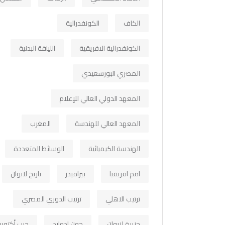
الكاف
الكونفدرالية
الكونفدرالية الافريقية
اللياقة البدنية
المصري البورسعيدي
المعهد الدولي العالي للإعلام
المعهد العالي للهندسة
المغرب
الهندسة الكيميائية
الوسائط المتعددة
امم افريقيا
بيراميدز
تاريخ لابوان
ترتيب الاهلي
ترتيب الدوري المصري
جزيرة لابوان
جون ادوارد
حرب أكتوبر