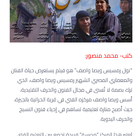
كتب- محمد منصور:
“نول رمسيس ويصا واصف” هو فيلم يستعرض حياة الفنان
والمعماري المصري الشهير رمسيس ويصا واصف، الذي
ترك بصمة لا تُنسى في مجال الفنون والحرف التقليدية،
أسس ويصا واصف مركزه الفني في قرية الحرانية بالجيزة،
حيث أصبح منارة تعليمية تساهم في إحياء فنون النسيج
والحرف اليدوية.
يُعتبر هذا المركز “مدرسة” فريدة تجمع بين التعليم الفني