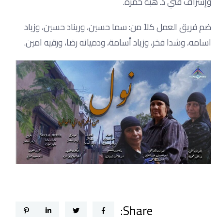
وإشراف فني د. هبة حمزة.
ضم فريق العمل كلاً من: سما حسين، وريناد حسين، وزياد
اسامه، وشدا فخر، وزياد أسامة، ودميانه رضا، ورقيه امين.
Share: