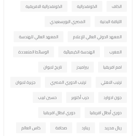
الكاف
الكونفدرالية
الكونفدرالية الافريقية
اللياقة البدنية
المصري البورسعيدي
المعهد الدولي العالي للإعلام
المعهد العالي للهندسة
المغرب
الهندسة الكيميائية
الوسائط المتعددة
امم افريقيا
بيراميدز
تاريخ لابوان
ترتيب الاهلي
ترتيب الدوري المصري
جزيرة لابوان
جون ادوارد
حرب أكتوبر
حسين لبيب
دوري أبطال افريقيا
دوري ابطال افريقيا
ريال مدريد
رينارد
صحافة
كاس العالم