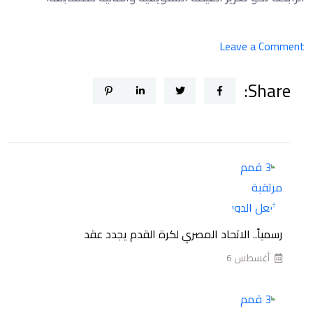
on
Leave a Comment
3
Share:
قمم
مرتقبة
تشعل
الدور
الأول
من
بطولة
الدوري
رسمياً.. الاتحاد المصري لكرة القدم يجدد عقد
الممتاز
أغسطس 6
المصري
للموسم
2026-