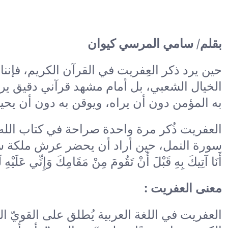
بقلم/ سامي المرسي كيوان
حين يرد ذكر العِفريت في القرآن الكريم، فإنن
الخيال الشعبي، بل أمام مشهد قرآني دقيق ير
به المؤمن دون أن يراه، ويوقن به دون أن يحيط
العفريت ذُكر مرة واحدة صراحة في كتاب الله
سورة النمل، حين أراد أن يحضر عرش ملكة سبأ قبل 
أَنَا آتِيكَ بِهِ قَبْلَ أَنْ تَقُومَ مِنْ مَقَامِكَ وَإِنِّي عَلَيْ
معنى العفريت :
العفريت في اللغة العربية يُطلق على القويّ ال