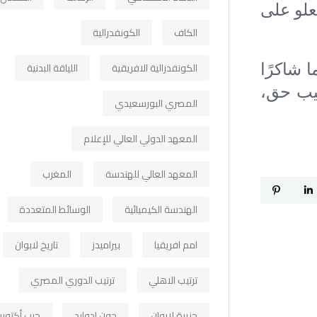
علو على
الكاف
الكونفدرالية
 شاكرًا
الكونفدرالية الافريقية
اللياقة البدنية
غيب حق،
المصري البورسعيدي
المعهد الدولي العالي للإعلام
المعهد العالي للهندسة
المغرب
الهندسة الكيميائية
الوسائط المتعددة
امم افريقيا
بيراميدز
تاريخ لابوان
ترتيب الاهلي
ترتيب الدوري المصري
جزيرة لابوان
جون ادوارد
حرب أكتوبر