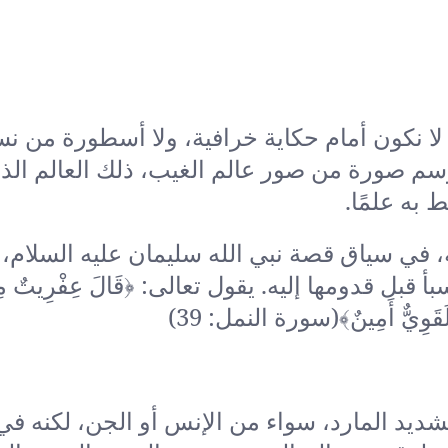
ا لا نكون أمام حكاية خرافية، ولا أسطورة من ن
سم صورة من صور عالم الغيب، ذلك العالم الذ
 به علمًا.
، في سياق قصة نبي الله سليمان عليه السلام،
قدومها إليه. يقول تعالى: ﴿قَالَ عِفْرِيتٌ مِنَ 
هِ لَقَوِيٌّ أَمِينٌ﴾(سورة النمل: 39)
شديد المارد، سواء من الإنس أو الجن، لكنه في 