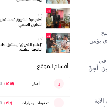
03
أخبار
أكاديمية الشروق تبحث تعزيز
التعاون العلمي.
سج
04
أخبار
ي يؤمن
“إعلام الشروق” يستقبل طلا
الثانوية العامة.
 في
أقسام الموقع
الْجِنِّ
(1016)
أخبار
الآية
(157)
تحقيقات وحوارات