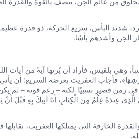
 مخلوق من عالم الجن، يتصف بالقوة والقدرة الخ
مرد، شديد البأس، سريع الحركة، ذو قدرة عظيم
 الجن وأشدهم بأسًا.
 وهي بلقيس، فأراد أن يُريها آيةً من آيات الله
يَأْتِينِي بِعَرْشِهَا﴾، فأجاب العفريت بعرضه السريع: أن يأتي
 زمن قصير نسبيًا. لكنه – رغم قوته – لم يكن
 عِلْمٌ مِنَ الْكِتَابِ أَنَا آتِيكَ بِهِ قَبْلَ أَنْ يَرْتَدّ
القدرة الخارقة التي يمتلكها العفريت، تقابلها ق
ه.