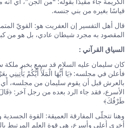
الكريمة جاء مقيدًا بقوله: “من الجن”، أي أنه
قياسًا بغيره من بني جنسه.
قال أهل التفسير إن العفريت هو: القويّ المت
المقصود به مجرد شيطان عادي، بل هو من كبار
السياق القرآني :
كان سليمان عليه السلام قد سمع بخبر ملكة سبأ،
فأعلن في مجلسه:
﴿يَا أَيُّهَا الْمَلَأُ أَيُّكُمْ 
بالعرش قبل أن يقوم سليمان من مجلسه، أي في
الأسرع، فقد جاء الرد بعده من رجل آخر: ﴿قَالَ الَّذِي عِندَهُ
طَرْفُكَ﴾
وهنا تتجلّى المفارقة العميقة: القوة الجسدية و
أخرى أعلى وأسرع، هي قوة العلم المرتبط بالل