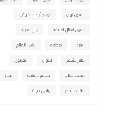
حسين لبيب
دوري أبطال افريقيا
دوري ابطال افريقيا
ريال مدريد
رينارد
صحافة
كاس العالم
كايزر تشيفز
لابوان
ليفربول
محمد صلاح
محمود بنتايك
مصر
منتخب مصر
وادي دجلة