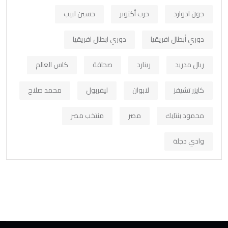
جون ادوارد
حرب أكتوبر
حسين لبيب
دوري أبطال افريقيا
دوري ابطال افريقيا
ريال مدريد
رينارد
صحافة
كاس العالم
كايزر تشيفز
لابوان
ليفربول
محمد صلاح
محمود بنتايك
مصر
منتخب مصر
وادي دجلة