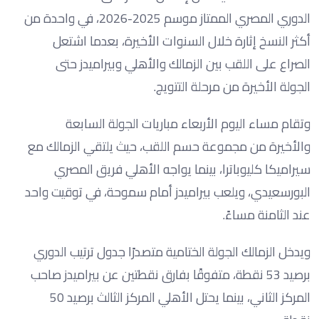
الدوري المصري الممتاز موسم 2025-2026، في واحدة من
أكثر النسخ إثارة خلال السنوات الأخيرة، بعدما اشتعل
الصراع على اللقب بين الزمالك والأهلي وبيراميدز حتى
الجولة الأخيرة من مرحلة التتويج.
وتقام مساء اليوم الأربعاء مباريات الجولة السابعة
والأخيرة من مجموعة حسم اللقب، حيث يلتقي الزمالك مع
سيراميكا كليوباترا، بينما يواجه الأهلي فريق المصري
البورسعيدي، ويلعب بيراميدز أمام سموحة، في توقيت واحد
عند الثامنة مساءً.
ويدخل الزمالك الجولة الختامية متصدرًا جدول ترتيب الدوري
برصيد 53 نقطة، متفوقًا بفارق نقطتين عن بيراميدز صاحب
المركز الثاني، بينما يحتل الأهلي المركز الثالث برصيد 50