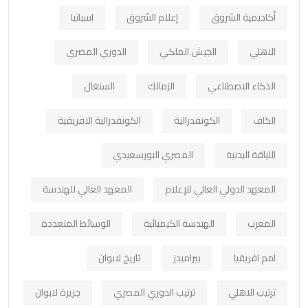
أكاديمية الشروق
إعلام الشروق
اسبانيا
الاهلي
الجيش الملكي
الدوري المصري
الذكاء الاصطناعي
الزمالك
السنغال
الكاف
الكونفدرالية
الكونفدرالية الافريقية
اللياقة البدنية
المصري البورسعيدي
المعهد الدولي العالي للإعلام
المعهد العالي للهندسة
المغرب
الهندسة الكيميائية
الوسائط المتعددة
امم افريقيا
بيراميدز
تاريخ لابوان
ترتيب الاهلي
ترتيب الدوري المصري
جزيرة لابوان