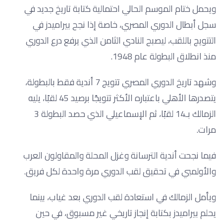
ويحمل ختام الموسم الحالي احتمالية كتابة تاريخ جديد في
سجل أبطال الدوري المصري، خاصة إذا نجح بيراميدز في
التتويج باللقب، ليصبح النادي الثامن الذي يرفع درع الدوري
منذ انطلاق البطولة عام 1948.
وشهد تاريخ الدوري المصري تتويج 7 أندية فقط بالبطولة،
يتصدرها الأهلي باعتباره الأكثر تتويجًا برصيد 45 لقبًا، يليه
الزمالك بـ14 لقبًا، ثم الإسماعيلي الذي حصد البطولة 3
مرات.
فيما نجحت أندية الترسانة وغزل المحلة والمقاولون العرب
والأولمبي في تحقيق لقب الدوري مرة واحدة لكل فريق.
ويأمل الزمالك في استعادة لقب الدوري بعد غياب، بينما
يحلم بيراميدز بكتابة إنجاز تاريخي غير مسبوق، في حين