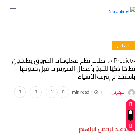
#تعليم
«iPredict».. طلاب نظم معلومات الشروق يطلقون
نظامًا ذكيًا للتنبؤ بأعطال السيرفرات قبل حدوثها
باستخدام إنترنت الأشياء
شهرين
1 min read
كتب:عبدالرحمن ابراهيم