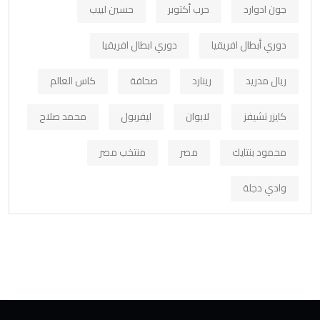
جون ادوارد
حرب أكتوبر
حسين لبيب
دوري أبطال افريقيا
دوري ابطال افريقيا
ريال مدريد
رينارد
صحافة
كاس العالم
كايزر تشيفز
لابوان
ليفربول
محمد صلاح
محمود بنتايك
مصر
منتخب مصر
وادي دجلة