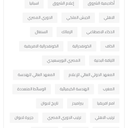
أكاديمية الشروق
إعلام الشروق
اسبانيا
الاهلي
الجيش الملكي
الدوري المصري
الذكاء الاصطناعي
الزمالك
السنغال
الكاف
الكونفدرالية
الكونفدرالية الافريقية
اللياقة البدنية
المصري البورسعيدي
المعهد الدولي العالي للإعلام
المعهد العالي للهندسة
المغرب
الهندسة الكيميائية
الوسائط المتعددة
امم افريقيا
بيراميدز
تاريخ لابوان
ترتيب الاهلي
ترتيب الدوري المصري
جزيرة لابوان