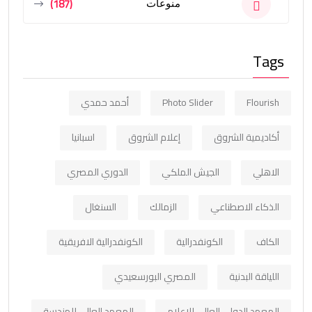
(187)
منوعات
Tags
Flourish
Photo Slider
أحمد حمدي
أكاديمية الشروق
إعلام الشروق
اسبانيا
الاهلي
الجيش الملكي
الدوري المصري
الذكاء الاصطناعي
الزمالك
السنغال
الكاف
الكونفدرالية
الكونفدرالية الافريقية
اللياقة البدنية
المصري البورسعيدي
المعهد الدولي العالي للإعلام
المعهد العالي للهندسة