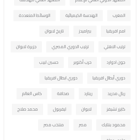
المغرب
الهندسة الكيميائية
الوسائط المتعددة
امم افريقيا
بيراميدز
تاريخ لابوان
ترتيب الاهلي
ترتيب الدوري المصري
جزيرة لابوان
جون ادوارد
حرب أكتوبر
حسين لبيب
دوري أبطال افريقيا
دوري ابطال افريقيا
ريال مدريد
رينارد
صحافة
كاس العالم
كايزر تشيفز
لابوان
ليفربول
محمد صلاح
محمود بنتايك
مصر
منتخب مصر