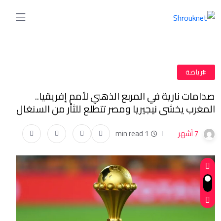
#رياضة
صدامات نارية في المربع الذهبي لأمم إفريقيا..
المغرب يخشى نيجيريا ومصر تتطلع للثأر من السنغال
7 أشهر
1 min read