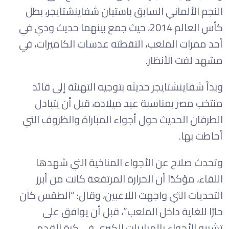
النجم الألماني السابق باستيان شفاينشتايجر، بطل
كأس العالم 2014، حيث جمع بينهما حديث ودي في
أحد ممرات الملعب، التقطته عدسات الكاميرات، في
مشهد لفت الأنظار.
وبدأ شفاينشتايجر حديثه بتوجيه التهنئة إلى قائد
منتخب مصر بمناسبة عيد ميلاده، قبل أن يتبادل
الطرفان الحديث حول أجواء المباراة والظروف التي
أحاطت بها.
وتحدث صلاح عن الأجواء المناخية التي شهدها
اللقاء، مؤكدًا أن الحرارة المرتفعة كانت من أبرز
التحديات التي واجهت اللاعبين، وقال: “الطقس كان
حارًا للغاية داخل الملعب”، قبل أن يوافق على
تشبيه الأجواء بالمباريات الكبرى في كرة القدم