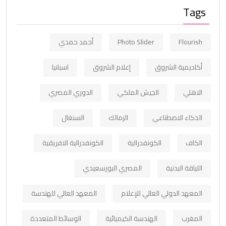
Tags
Flourish
Photo Slider
أحمد حمدي
أكاديمية الشروق
إعلام الشروق
اسبانيا
الاهلي
الجيش الملكي
الدوري المصري
الذكاء الاصطناعي
الزمالك
السنغال
الكاف
الكونفدرالية
الكونفدرالية الافريقية
اللياقة البدنية
المصري البورسعيدي
المعهد الدولي العالي للإعلام
المعهد العالي للهندسة
المغرب
الهندسة الكيميائية
الوسائط المتعددة