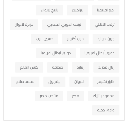
امم افريقيا
بيراميدز
تاريخ لابوان
ترتيب الاهلي
ترتيب الدوري المصري
جزيرة لابوان
جون ادوارد
حرب أكتوبر
حسين لبيب
دوري أبطال افريقيا
دوري ابطال افريقيا
ريال مدريد
رينارد
صحافة
كاس العالم
كايزر تشيفز
لابوان
ليفربول
محمد صلاح
محمود بنتايك
مصر
منتخب مصر
وادي دجلة