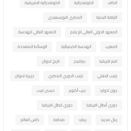
الكاف
الكونفدرالية
الكونفدرالية الافريقية
اللياقة البدنية
المصري البورسعيدي
المعهد الدولي العالي للإعلام
المعهد العالي للهندسة
المغرب
الهندسة الكيميائية
الوسائط المتعددة
امم افريقيا
بيراميدز
تاريخ لابوان
ترتيب الاهلي
ترتيب الدوري المصري
جزيرة لابوان
جون ادوارد
حرب أكتوبر
حسين لبيب
دوري أبطال افريقيا
دوري ابطال افريقيا
ريال مدريد
رينارد
صحافة
كاس العالم