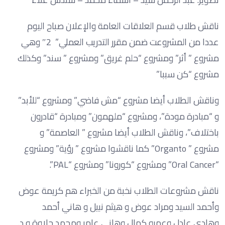
ناقش طلاب قسم العلاقات العامة والإعلان صباح اليوم
عددا من المشروعت ضمن مقرر التدريب العملي” 2″ وهي
مشروع ” أثر” ومشروع “حلم غريق” ومشروع ” سند” وكذلك
مشروع “كن سببا”
وناقش الطلاب أيضا مشروع “مش فاضي” ومشروع “للأبد”
و “مبادرة مودة”، ومشروع “ملهمون” ومبادرة “قادرون
باختلاف”، وناقش الطلاب أيضا مشروع ” العاصمة” و
مشروع ” Organto” كما ناقشوا مشروع ” رؤية” ومشروع
“Oral Cancer” ومشروع “كورونا” ومشروع “PAL”.
ناقش مشروعات الطلاب نخبة من الخبراء هم كريمة عوض
وأحمد السيد ومراد عوض و هيثم نبيل و هاني أحمد
وهادي عادل وعمرو كمال وهاني عامر ومحمد حلاوة و د.