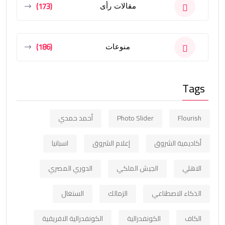
(173)
مقالات رأى
(186)
منوعات
Tags
Flourish
Photo Slider
أحمد حمدي
أكاديمية الشروق
إعلام الشروق
اسبانيا
الاهلي
الجيش الملكي
الدوري المصري
الذكاء الاصطناعي
الزمالك
السنغال
الكاف
الكونفدرالية
الكونفدرالية الافريقية