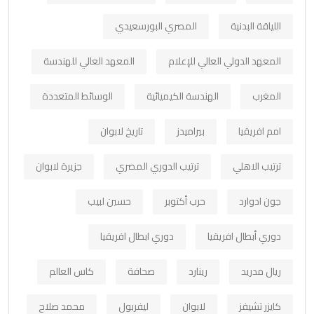
اللياقة البدنية
المصري البورسعيدي
المعهد الدولي العالي للإعلام
المعهد العالي للهندسة
المغرب
الهندسة الكيميائية
الوسائط المتعددة
امم افريقيا
بيراميدز
تاريخ لابوان
ترتيب الاهلي
ترتيب الدوري المصري
جزيرة لابوان
جون ادوارد
حرب أكتوبر
حسين لبيب
دوري أبطال افريقيا
دوري ابطال افريقيا
ريال مدريد
رينارد
صحافة
كاس العالم
كايزر تشيفز
لابوان
ليفربول
محمد صلاح