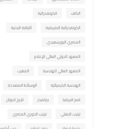
الكاف
الكونفدرالية
الكونفدرالية الافريقية
اللياقة البدنية
المصري البورسعيدي
المعهد الدولي العالي للإعلام
المعهد العالي للهندسة
المغرب
الهندسة الكيميائية
الوسائط المتعددة
امم افريقيا
بيراميدز
تاريخ لابوان
ترتيب الاهلي
ترتيب الدوري المصري
جزيرة لابوان
جون ادوارد
حرب أكتوبر