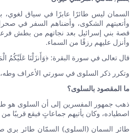
السمان ليس طائرًا عابرًا في سياق لغوي، بل ه
وأتعبتهم الشكوى، وأضناهم السفر في صحراء لا
قصة بني إسرائيل بعد نجاتهم من بطش فرعون،
وأنزل عليهم رزقًا من السماء.
قال تعالى في سورة البقرة: ﴿وَأَنزَلْنَا عَلَيْكُمُ الْمَنّ
وتكرر ذكر السلوى في سورتي الأعراف وطه، في
ما المقصود بالسلوى؟
ذهب جمهور المفسرين إلى أن السلوى هو طا
اصطياده، وكان يأتيهم جماعاتٍ فيقع قريبًا من
طائر السمان (السلوى) السمّان طائر بري ص