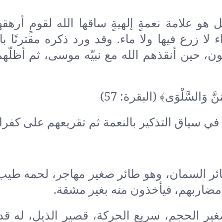
و علامة نعمةٍ إلهيةٍ ساقها الله لقومٍ أرهقهم
 زرع فيها ولا ماء. وقد ورد ذكره مقترنًا با
 حين أنقذهم الله مع نبيّه موسى، ثم أظلّهم
َ وَالسَّلْوَى﴾ (البقرة: 57)
 سياق التذكير بالنعمة ثم تقريعهم على كفران
ئر السمان، وهو طائر صغير مهاجر، لحمه طيب
 مضاربهم، فيأخذون منه بغير مشقة.
غير الحجم، سريع الحركة، قصير الذيل، له ق