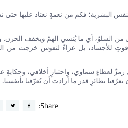
فس البشرية؛ فكم من نعمةٍ نعتاد عليها حتى نظن
 من السلوّ، أي ما يُنسي الهمّ ويخفف الحزن. 
قوتٍ للأجساد، بل عزاءً لنفوس خرجت من الق
زٌ لعطاءٍ سماوي، واختبارٍ أخلاقي، وحكايةٍ ع
عرّفنا بطائرٍ قدر ما أرادت أن تُعرّفنا بأنفسنا.
Share: