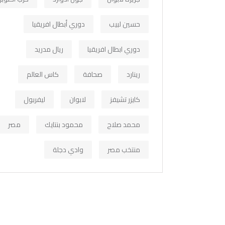
حسين لبيب
دوري أبطال افريقيا
دوري ابطال افريقيا
ريال مدريد
رينارد
صحافة
كاس العالم
كايزر تشيفز
لابوان
ليفربول
محمد صلاح
محمود بنتايك
مصر
منتخب مصر
وادي دجلة