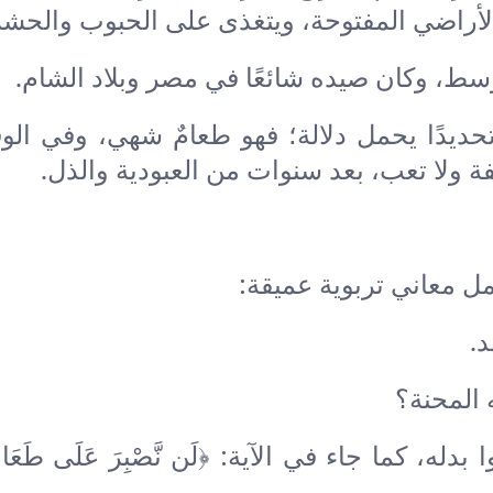
لأراضي المفتوحة، ويتغذى على الحبوب والحش
ط، وكان صيده شائعًا في مصر وبلاد الشام.
تحديدًا يحمل دلالة؛ فهو طعامٌ شهي، وفي الو
ة ولا تعب، بعد سنوات من العبودية والذل.
ل معاني تربوية عميقة:
د.
 المحنة؟
، كما جاء في الآية: ﴿لَن نَّصْبِرَ عَلَى طَعَامٍ 