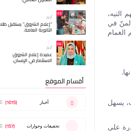
 التيه،
03
أخبار
لمنّ في
“إعلام الشروق” يستقبل طلا
الثانوية العامة.
 الغمام
04
أخبار
عميدة إعلام الشروق:
الاستثمار في الإنسان.
ها.
أقسام الموقع
، يسهل
(1015)
أخبار
(157)
درة على
تحقيقات وحوارات