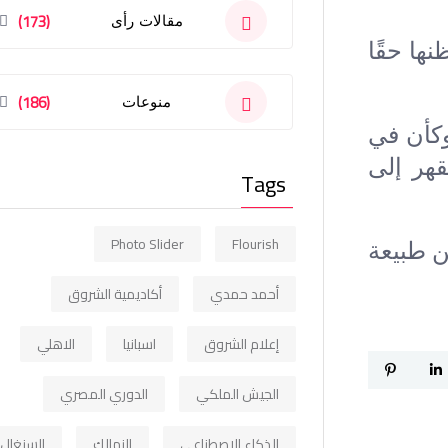
(173)
مقالات رأى
ها حقًا
(186)
منوعات
وكأن في
هر إلى
Tags
Photo Slider
Flourish
ن طبيعة
أحمد حمدي
أكاديمية الشروق
إعلام الشروق
اسبانيا
الاهلي
الجيش الملكي
الدوري المصري
الذكاء الاصطناعي
الزمالك
السنغال