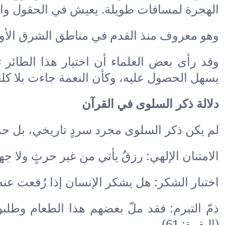
الهجرة لمسافات طويلة. يعيش في الحقول وا
وهو معروف منذ القدم في مناطق الشرق الأوس
وقد رأى بعض العلماء أن اختيار هذا الطائر 
يسهل الحصول عليه، وكأن النعمة جاءت بلا كلف
دلالة ذكر السلوى في القرآن
لم يكن ذكر السلوى مجرد سردٍ تاريخي، بل حم
الامتنان الإلهي: رزقٌ يأتي من غير حرثٍ ولا جه
اختبار الشكر: هل يشكر الإنسان إذا رُفعت عنه
ذمّ التبرم: فقد ملّ بعضهم هذا الطعام وطلبوا بدله
(البقرة: 61)