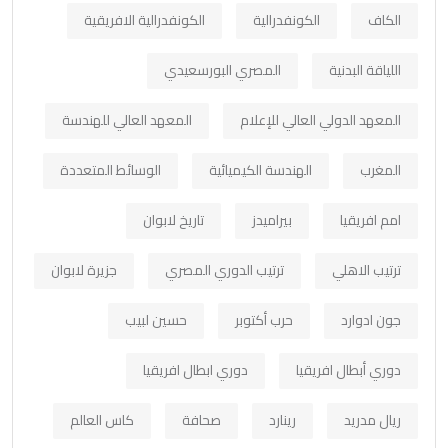
الكاف
الكونفدرالية
الكونفدرالية الافريقية
اللياقة البدنية
المصري البورسعيدي
المعهد الدولي العالي للإعلام
المعهد العالي للهندسة
المغرب
الهندسة الكيميائية
الوسائط المتعددة
امم افريقيا
بيراميدز
تاريخ لابوان
ترتيب الاهلي
ترتيب الدوري المصري
جزيرة لابوان
جون ادوارد
حرب أكتوبر
حسين لبيب
دوري أبطال افريقيا
دوري ابطال افريقيا
ريال مدريد
رينارد
صحافة
كاس العالم