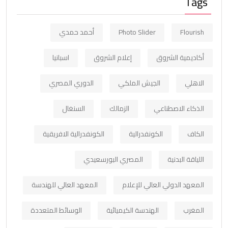
Tags
Flourish
Photo Slider
أحمد حمدي
أكاديمية الشروق
إعلام الشروق
اسبانيا
الاهلي
الجيش الملكي
الدوري المصري
الذكاء الاصطناعي
الزمالك
السنغال
الكاف
الكونفدرالية
الكونفدرالية الافريقية
اللياقة البدنية
المصري البورسعيدي
المعهد الدولي العالي للإعلام
المعهد العالي للهندسة
المغرب
الهندسة الكيميائية
الوسائط المتعددة