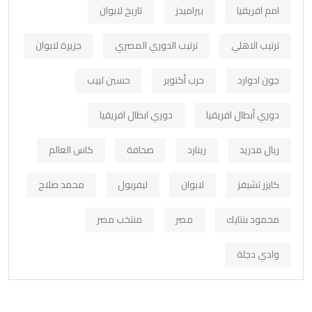
امم افريقيا
بيراميدز
تاريخ لابوان
ترتيب الاهلي
ترتيب الدوري المصري
جزيرة لابوان
جون ادوارد
حرب أكتوبر
حسين لبيب
دوري أبطال افريقيا
دوري ابطال افريقيا
ريال مدريد
رينارد
صحافة
كاس العالم
كايزر تشيفز
لابوان
ليفربول
محمد صلاح
محمود بنتايك
مصر
منتخب مصر
وادي دجلة