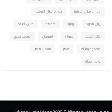
دوري أبطال افريقيا
دوري ابطال افريقيا
ريال مدريد
رينارد
صحافة
كاس العالم
كايزر تشيفز
لابوان
ليفربول
محمد صلاح
محمود بنتايك
مصر
منتخب مصر
وادي دجلة
جميع الحقوق محفوظة © 2025 وحدة تطوير البرمجيات