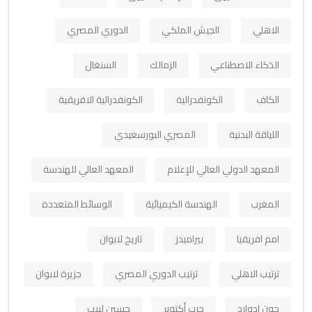
الاهلي
الجيش الملكي
الدوري المصري
الذكاء الاصطناعي
الزمالك
السنغال
الكاف
الكونفدرالية
الكونفدرالية الافريقية
اللياقة البدنية
المصري البورسعيدي
المعهد الدولي العالي للإعلام
المعهد العالي للهندسة
المغرب
الهندسة الكيميائية
الوسائط المتعددة
امم افريقيا
بيراميدز
تاريخ لابوان
ترتيب الاهلي
ترتيب الدوري المصري
جزيرة لابوان
جون ادوارد
حرب أكتوبر
حسين لبيب