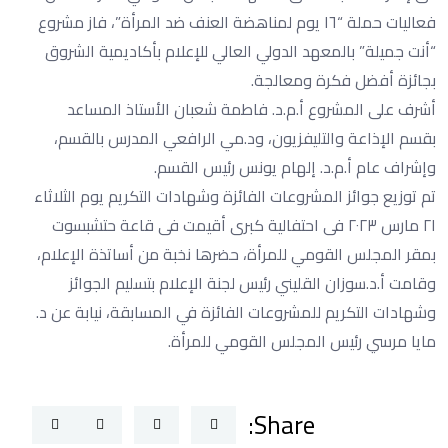
فعاليات حملة “١٦ يوم لمناهضة العنف ضد المرأة”، فاز مشروع
“أنت جميلة” بالمعهد الدولي العالي للإعلام بأكاديمية الشروق
بجائزة أفضل فكرة ومعالجة.
أشرف على المشروع أ.م.د. فاطمة شعبان الأستاذ المساعد
بقسم الإذاعة والتليفزيون، ود.مي الرافعي المدرس بالقسم،
وإشراف عام أ.م.د. إلهام يونس رئيس القسم.
تم توزيع جوائز المشروعات الفائزة وشهادات التكريم يوم الثلاثاء
٢١ مارس ٢٠٢٣ فى احتفالية كبرى أقيمت فى قاعة حتشبسوت
بمقر المجلس القومي للمرأة، حضرها نخبة من أساتذة الإعلام،
وقامت أ.د.سوزان القليني رئيس لجنة الإعلام بتسليم الجوائز
وشهادات التكريم للمشروعات الفائزة في المسابقة، نيابة عن د.
مايا مرسي رئيس المجلس القومي للمرأة.
Share: