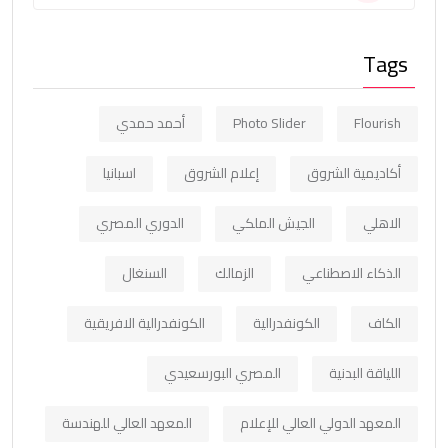
Tags
Flourish
Photo Slider
أحمد حمدي
أكاديمية الشروق
إعلام الشروق
اسبانيا
الاهلي
الجيش الملكي
الدوري المصري
الذكاء الاصطناعي
الزمالك
السنغال
الكاف
الكونفدرالية
الكونفدرالية الافريقية
اللياقة البدنية
المصري البورسعيدي
المعهد الدولي العالي للإعلام
المعهد العالي للهندسة