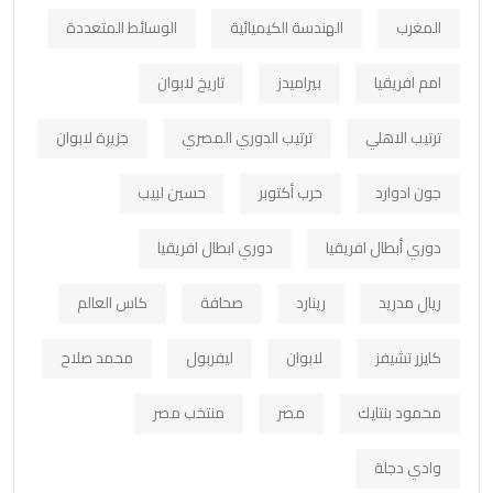
المغرب
الهندسة الكيميائية
الوسائط المتعددة
امم افريقيا
بيراميدز
تاريخ لابوان
ترتيب الاهلي
ترتيب الدوري المصري
جزيرة لابوان
جون ادوارد
حرب أكتوبر
حسين لبيب
دوري أبطال افريقيا
دوري ابطال افريقيا
ريال مدريد
رينارد
صحافة
كاس العالم
كايزر تشيفز
لابوان
ليفربول
محمد صلاح
محمود بنتايك
مصر
منتخب مصر
وادي دجلة