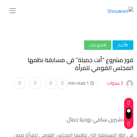
#أخبار
#منوعات
فوز مشروع “أنت جميلة” في مسابقة نظمها
المجلس القومي للمرأة
3 سنوات
1 min read
كتبت:شيرين سامي-رودينا جمال
فى إطار المسابقة التى نظمها المجلس القومي للمرأة ضمن