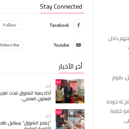
Stay Connected
Follow
Facebook
ملهم داخل
Subscribe
Youtube
ت
أخر الأخبار
ل، يقوم
01
أخبار
أكاديمية الشروق تبحث تعزيز
التعاون العلمي.
تج له جودة
هو كيفية
02
أخبار
في
“إعلام الشروق” يستقبل طلا
الثانوية العامة.