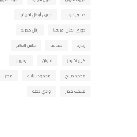
حسين لبيب
دوري أبطال افريقيا
دوري ابطال افريقيا
ريال مدريد
رينارد
صحافة
كاس العالم
كايزر تشيفز
لابوان
ليفربول
محمد صلاح
محمود بنتايك
مصر
منتخب مصر
وادي دجلة