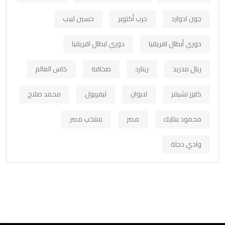
جون ادوارد
حرب أكتوبر
حسين لبيب
دوري أبطال افريقيا
دوري ابطال افريقيا
ريال مدريد
رينارد
صحافة
كاس العالم
كايزر تشيفز
لابوان
ليفربول
محمد صلاح
محمود بنتايك
مصر
منتخب مصر
وادي دجلة