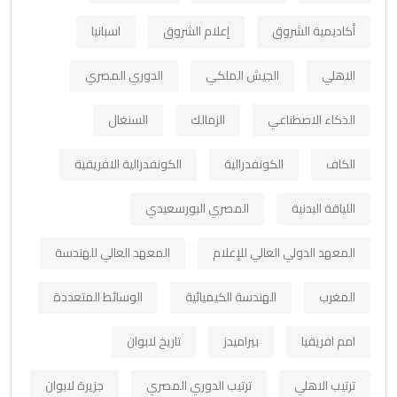
أكاديمية الشروق
إعلام الشروق
اسبانيا
الاهلي
الجيش الملكي
الدوري المصري
الذكاء الاصطناعي
الزمالك
السنغال
الكاف
الكونفدرالية
الكونفدرالية الافريقية
اللياقة البدنية
المصري البورسعيدي
المعهد الدولي العالي للإعلام
المعهد العالي للهندسة
المغرب
الهندسة الكيميائية
الوسائط المتعددة
امم افريقيا
بيراميدز
تاريخ لابوان
ترتيب الاهلي
ترتيب الدوري المصري
جزيرة لابوان