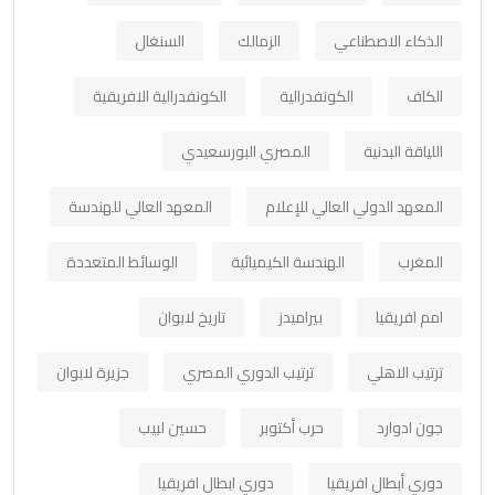
الذكاء الاصطناعي
الزمالك
السنغال
الكاف
الكونفدرالية
الكونفدرالية الافريقية
اللياقة البدنية
المصري البورسعيدي
المعهد الدولي العالي للإعلام
المعهد العالي للهندسة
المغرب
الهندسة الكيميائية
الوسائط المتعددة
امم افريقيا
بيراميدز
تاريخ لابوان
ترتيب الاهلي
ترتيب الدوري المصري
جزيرة لابوان
جون ادوارد
حرب أكتوبر
حسين لبيب
دوري أبطال افريقيا
دوري ابطال افريقيا