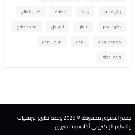
ريال مدريد
رينارد
صحافة
كاس العالم
كايزر تشيفز
لابوان
ليفربول
محمد صلاح
محمود بنتايك
مصر
منتخب مصر
وادي دجلة
جميع الحقوق محفوظة © 2025 وحدة تطوير البرمجيات
والتعليم الإلكتروني أكاديمية الشروق