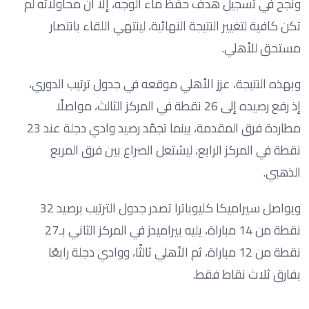
ونجح في تسجيل هدف حفظ ماء الوجه، إلا أن محاولاته لم
تكن كافية لتغيير النتيجة النهائية، لينتهي اللقاء بانتصار
مستحق للأهلي.
وبهذه النتيجة، عزز الأهلي موقعه في جدول ترتيب الدوري،
إذ رفع رصيده إلى 26 نقطة في المركز الثالث، مواصلًا
مطاردة فرق المقدمة، بينما تجمّد رصيد وادي دجلة عند 23
نقطة في المركز الرابع، ليشتعل الصراع بين فرق المربع
الذهبي.
ويواصل سيراميكا كليوباترا تصدر جدول الترتيب برصيد 32
نقطة من 14 مباراة، يليه بيراميدز في المركز الثاني بـ27
نقطة من 12 مباراة، ثم الأهلي ثالثًا، ووادي دجلة رابعًا
بفارق ثلاث نقاط فقط.