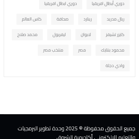
دوري أبطال افريقيا
دوري ابطال افريقيا
ريال مدريد
رينارد
صحافة
كاس العالم
كايزر تشيفز
لابوان
ليفربول
محمد صلاح
محمود بنتايك
مصر
منتخب مصر
وادي دجلة
جميع الحقوق محفوظة © 2025 وحدة تطوير البرمجيات
والتعليم الإلكتروني أكاديمية الشروق