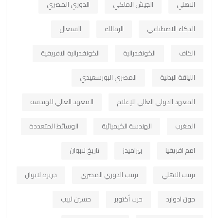
الاهلي
الجيش الملكي
الدوري المصري
الذكاء الاصطناعي
الزمالك
السنغال
الكاف
الكونفدرالية
الكونفدرالية الافريقية
اللياقة البدنية
المصري البورسعيدي
المعهد الدولي العالي للإعلام
المعهد العالي للهندسة
المغرب
الهندسة الكيميائية
الوسائط المتعددة
امم افريقيا
بيراميدز
تاريخ لابوان
ترتيب الاهلي
ترتيب الدوري المصري
جزيرة لابوان
جون ادوارد
حرب أكتوبر
حسين لبيب