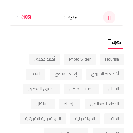
(186)
منوعات
Tags
Flourish
Photo Slider
أحمد حمدي
أكاديمية الشروق
إعلام الشروق
اسبانيا
الاهلي
الجيش الملكي
الدوري المصري
الذكاء الاصطناعي
الزمالك
السنغال
الكاف
الكونفدرالية
الكونفدرالية الافريقية