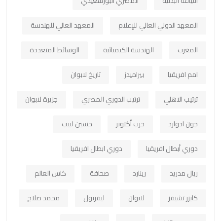
اللياقة البدنية
المصري البورسعيدي
المعهد الدولي العالي للإعلام
المعهد العالي للهندسة
المغرب
الهندسة الكيميائية
الوسائط المتعددة
امم افريقيا
بيراميدز
تاريخ لابوان
ترتيب الاهلي
ترتيب الدوري المصري
جزيرة لابوان
جون ادوارد
حرب أكتوبر
حسين لبيب
دوري أبطال افريقيا
دوري ابطال افريقيا
ريال مدريد
رينارد
صحافة
كاس العالم
كايزر تشيفز
لابوان
ليفربول
محمد صلاح