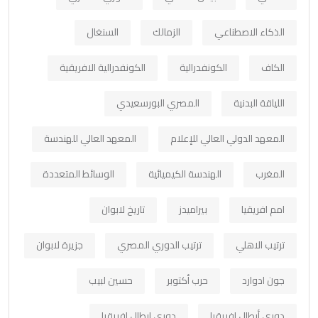
الذكاء الاصطناعي
الزمالك
السنغال
الكاف
الكونفدرالية
الكونفدرالية الافريقية
اللياقة البدنية
المصري البورسعيدي
المعهد الدولي العالي للإعلام
المعهد العالي للهندسة
المغرب
الهندسة الكيميائية
الوسائط المتعددة
امم افريقيا
بيراميدز
تاريخ لابوان
ترتيب الاهلي
ترتيب الدوري المصري
جزيرة لابوان
جون ادوارد
حرب أكتوبر
حسين لبيب
دوري أبطال افريقيا
دوري ابطال افريقيا