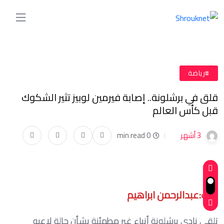
#رياضة
قلق في برشلونة.. إصابة فيرمين لوبيز تثير الشكوك
قبل كأس العالم
3 أشهر
0 min read
كتب:عبدالرحمن ابراهيم
تلقى نادي برشلونة أنباء غير مطمئنة بشأن حالة لاعبه