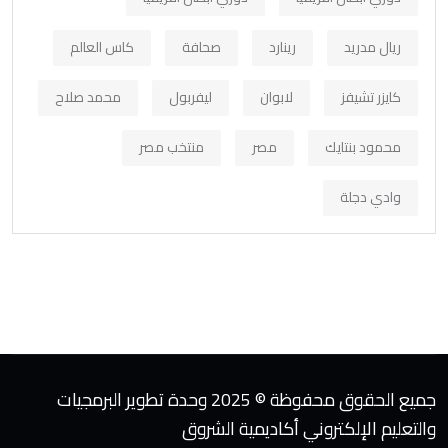
ريال مدريد
رينارد
صحافة
كاس العالم
كايزر تشيفز
لابوان
ليفربول
محمد صلاح
محمود بنتايك
مصر
منتخب مصر
وادي دجلة
جميع الحقوق محفوظة © 2025 وحدة تطوير البرمجيات
والتعليم الإلكتروني أكاديمية الشروق