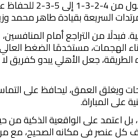
رمضان بيكهام لإغلاق الأطراف، والتحول من 4-2-3-1 إلى 5-
مرتدات السريعة بقيادة طاهر محمد وزيز
. فبدلًا من التراجع أمام المنافسين، ق
ء الهجمات، مستخدمًا الضغط العالي
لطريقة، جعل الأهلي يبدو كفريق لا ي
احات ويغلق العمق، ليحافظ على التما
 على المباراة.
 بل اعتمد على الواقعية الذكية من ح
يف كل عنصر في مكانه الصحيح، مع مرا