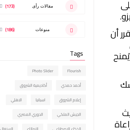
3-2 للحفاظ على
(173)
مقالات رأى
و.
رر أن
(186)
منوعات
Tags
ُمنح
Photo Slider
Flourish
سك
أحمد حمدي
أكاديمية الشروق
إعلام الشروق
اسبانيا
الاهلي
يث
الجيش الملكي
الدوري المصري
عاة
الذكاء الاصطناعي
الزمالك
السنغال