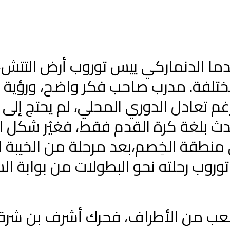
دما الدنماركي ييس توروب أرض التتش، 
ختلفة. مدرب صاحب فكر واضح، ورؤية
م تعادل الدوري المحلي، لم يحتج إلى
دث بلغة كرة القدم فقط، فغيّر شكل ا
 منطقة الخِصم،بعد مرحلة من الخيبة 
 توروب رحلته نحو البطولات من بوابة ال
بدأ اللعب من الأطراف، فحرك أشرف بن ش