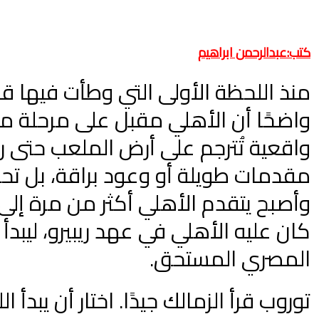
كتب:عبدالرحمن ابراهيم
منذ اللحظة الأولى التي وطأت فيها ق
واضحًا أن الأهلي مقبل على مرحلة م
واقعية تُترجم على أرض الملعب حتى رغ
مقدمات طويلة أو وعود براقة، بل تح
وأصبح يتقدم الأهلي أكثر من مرة إلى
كان عليه الأهلي في عهد ريبيرو، ليبدأ
المصري المستحق.
توروب قرأ الزمالك جيدًا. اختار أن ي