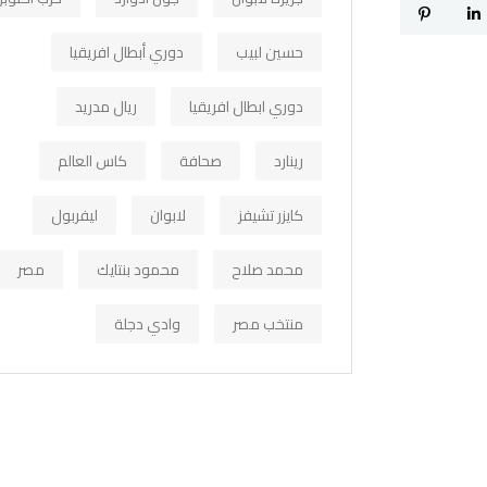
حسين لبيب
دوري أبطال افريقيا
دوري ابطال افريقيا
ريال مدريد
رينارد
صحافة
كاس العالم
كايزر تشيفز
لابوان
ليفربول
محمد صلاح
محمود بنتايك
مصر
منتخب مصر
وادي دجلة