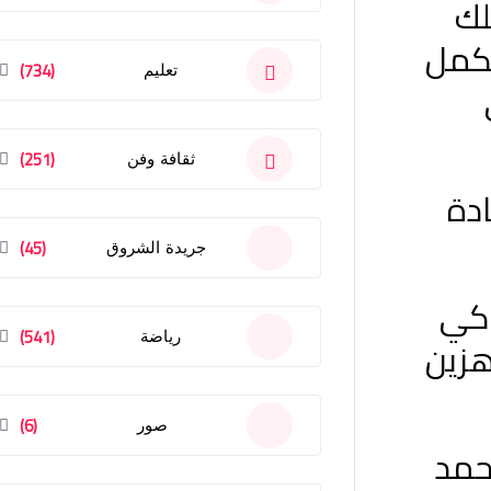
لك
يكمل
(734)
تعليم
(251)
ثقافة وفن
ادة
(45)
جريدة الشروق
ذكي
(541)
رياضة
هزين
(6)
صور
أحمد