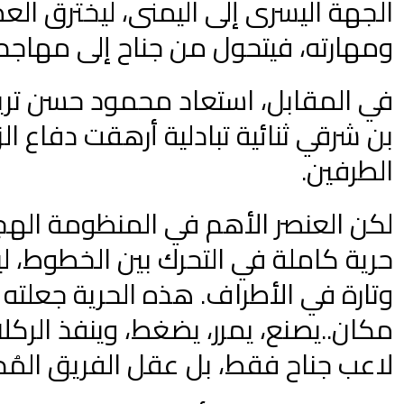
الجهة اليسرى إلى اليمنى، ليخترق ال
ومهارته، فيتحول من جناح إلى مهاجم ث
في المقابل، استعاد محمود حسن تريز
بن شرقي ثنائية تبادلية أرهقت دفاع 
الطرفين.
لكن العنصر الأهم في المنظومة الهج
حرية كاملة في التحرك بين الخطوط، ل
وتارة في الأطراف. هذه الحرية جعلته
مكان..يصنع، يمرر، يضغط، وينفذ الركلات
لاعب جناح فقط، بل عقل الفريق المُد