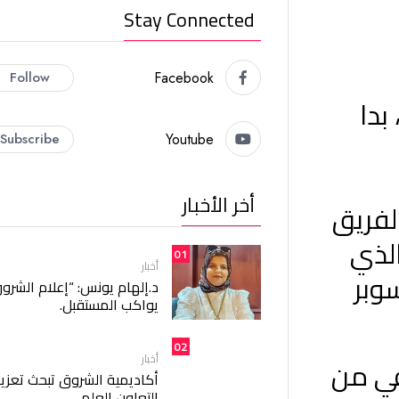
Stay Connected
Follow
Facebook
بدا
Subscribe
Youtube
أخر الأخبار
لفريق
الذي
01
أخبار
سوبر
د.إلهام يونس: “إعلام الشرو
يواكب المستقبل.
02
أخبار
رقي من
أكاديمية الشروق تبحث تعزيز
التعاون العلمي.