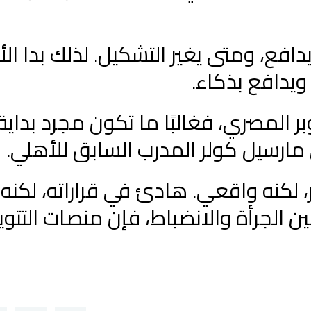
فع، ومتى يغير التشكيل. لذلك بدا ال
 ويدافع بذكاء.
 المصري، فغالبًا ما تكون مجرد بداية
ارسيل كولر المدرب السابق للأهلي.
 لكنه واقعي. هادئ في قراراته، لكنه
ين الجرأة والانضباط، فإن منصات التتوي