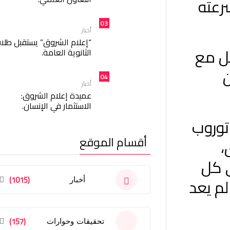
رعته
03
أخبار
“إعلام الشروق” يستقبل طلا
كل مع
الثانوية العامة.
ن
04
أخبار
عميدة إعلام الشروق:
الاستثمار في الإنسان.
توروب
أقسام الموقع
،
ي كل
(1015)
لم يعد
أخبار
(157)
تحقيقات وحوارات