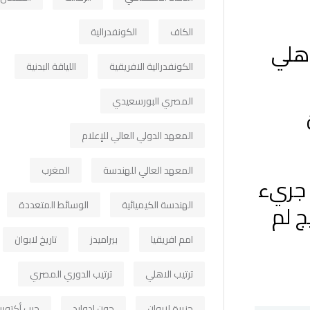
الكاف
الكونفدرالية
أهلي
الكونفدرالية الافريقية
اللياقة البدنية
المصري البورسعيدي
المعهد الدولي العالي للإعلام
المعهد العالي للهندسة
المغرب
 جريء
الهندسة الكيميائية
الوسائط المتعددة
ج لم
امم افريقيا
بيراميدز
تاريخ لابوان
ترتيب الاهلي
ترتيب الدوري المصري
جزيرة لابوان
جون ادوارد
حرب أكتوبر