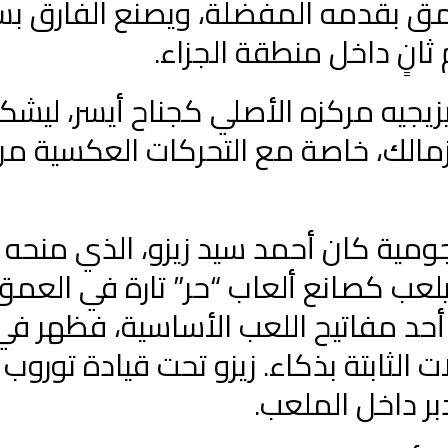
عمق بقدمه المفضلة، ويصنع الفارق بس
انٍ داخل منطقة الجزاء.
يجيه مركزه الأصلي كجناح أيسر، ليش
الزمالك، خاصة مع التحركات العكسية م
ومية كان أحمد سيد زيزو، الذي منحه 
يلعب كصانع ألعاب “حر” تارة في العمق
 أحد مفاتيح اللعب الأساسية، فظهر ف
 الثابتة بذكاء. زيزو تحت قيادة توروب 
بر داخل الملعب.