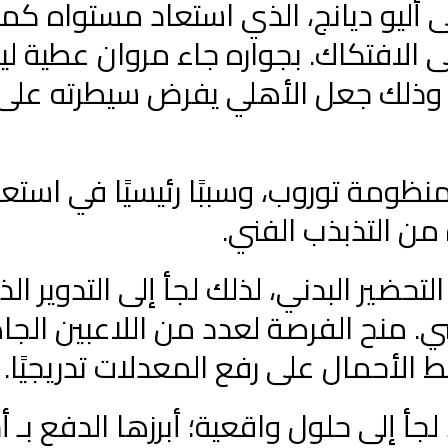
ى أليو ديانج، الذي استعاد مستواه كم
على الافتكاك. بجواره جاء مروان عطية ل
ر، وذلك جعل الأهلي يفرض سيطرته على
نظومة توروب، وسببًا رئيسيًا في استع
من التذبذب الفني.
لتحضير البدني، لذلك لجأ إلى التدوير ال
 منح الفرصة لعدد من اللاعبين الجا
الأحمال على رفع المعدلات تدريجيًا.
جأ إلى حلول واقعية؛ أبرزها الدفع بـ 