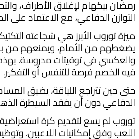
التوازن الدفاعي، مع الاعتماد على ال
ميزة توروب الأبرز هي شجاعته التكتيكية
يضغطهم من الأمام، ويمنعهم من بنا
والعكسي في توقيتات مدروسة. بهذه ا
فيه الخصم فرصة للتنفس أو التفكير.
حتى حين تتراجع اللياقة، يضيق المس
الدفاعي دون أن يفقد السيطرة الذهنية
توروب لم يسع لتقديم كرة استعراضية،
اللعب وفق إمكانيات اللاعبين، وتوظ