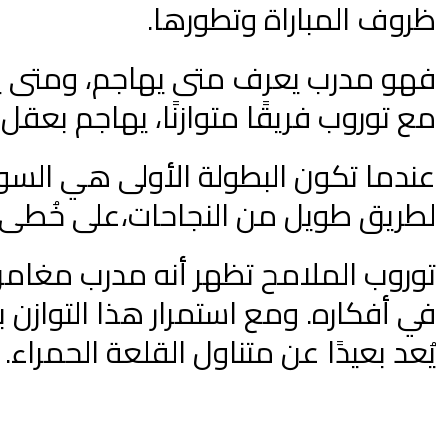
ظروف المباراة وتطورها.
فهو مدرب يعرف متى يهاجم، ومتى يدا
مع توروب فريقًا متوازنًا، يهاجم بعقل
عندما تكون البطولة الأولى هي السوبر
لطريق طويل من النجاحات،على خُطى م
توروب الملامح تظهر أنه مدرب مغامر،
في أفكاره. ومع استمرار هذا التوازن ب
يُعد بعيدًا عن متناول القلعة الحمراء.