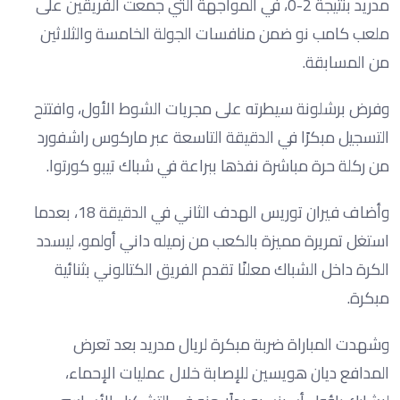
مدريد بنتيجة 2-0، في المواجهة التي جمعت الفريقين على
ملعب كامب نو ضمن منافسات الجولة الخامسة والثلاثين
من المسابقة.
وفرض برشلونة سيطرته على مجريات الشوط الأول، وافتتح
التسجيل مبكرًا في الدقيقة التاسعة عبر ماركوس راشفورد
من ركلة حرة مباشرة نفذها ببراعة في شباك تيبو كورتوا.
وأضاف فيران توريس الهدف الثاني في الدقيقة 18، بعدما
استغل تمريرة مميزة بالكعب من زميله داني أولمو، ليسدد
الكرة داخل الشباك معلنًا تقدم الفريق الكتالوني بثنائية
مبكرة.
وشهدت المباراة ضربة مبكرة لريال مدريد بعد تعرض
المدافع ديان هويسين للإصابة خلال عمليات الإحماء،