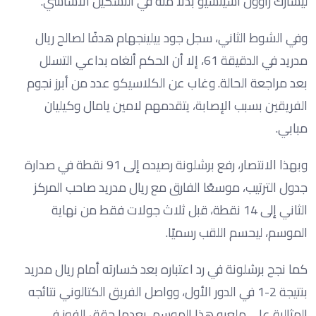
ليشارك راؤول أسينسيو بدلًا منه في التشكيل الأساسي.
وفي الشوط الثاني، سجل جود بيلينجهام هدفًا لصالح ريال
مدريد في الدقيقة 61، إلا أن الحكم ألغاه بداعي التسلل
بعد مراجعة الحالة. وغاب عن الكلاسيكو عدد من أبرز نجوم
الفريقين بسبب الإصابة، يتقدمهم لامين يامال وكيليان
مبابي.
وبهذا الانتصار، رفع برشلونة رصيده إلى 91 نقطة في صدارة
جدول الترتيب، موسعًا الفارق مع ريال مدريد صاحب المركز
الثاني إلى 14 نقطة، قبل ثلاث جولات فقط من نهاية
الموسم، ليحسم اللقب رسميًا.
كما نجح برشلونة في رد اعتباره بعد خسارته أمام ريال مدريد
بنتيجة 2-1 في الدور الأول، وواصل الفريق الكتالوني نتائجه
المثالية على ملعبه هذا الموسم، بعدما حقق الفوز في