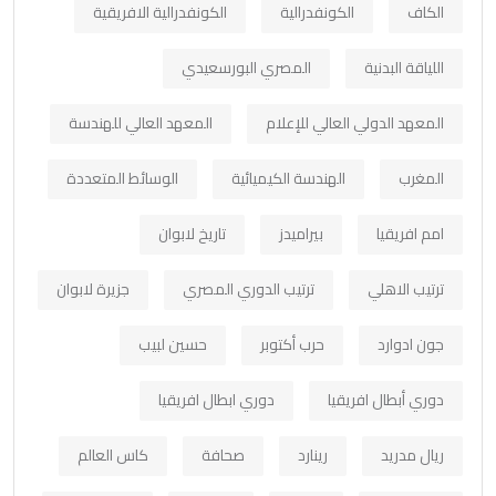
الكاف
الكونفدرالية
الكونفدرالية الافريقية
اللياقة البدنية
المصري البورسعيدي
المعهد الدولي العالي للإعلام
المعهد العالي للهندسة
المغرب
الهندسة الكيميائية
الوسائط المتعددة
امم افريقيا
بيراميدز
تاريخ لابوان
ترتيب الاهلي
ترتيب الدوري المصري
جزيرة لابوان
جون ادوارد
حرب أكتوبر
حسين لبيب
دوري أبطال افريقيا
دوري ابطال افريقيا
ريال مدريد
رينارد
صحافة
كاس العالم