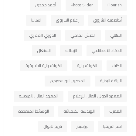
Flourish
Photo Slider
أحمد حمدي
أكاديمية الشروق
إعلام الشروق
اسبانيا
الاهلي
الجيش الملكي
الدوري المصري
الذكاء الاصطناعي
الزمالك
السنغال
الكاف
الكونفدرالية
الكونفدرالية الافريقية
اللياقة البدنية
المصري البورسعيدي
المعهد الدولي العالي للإعلام
المعهد العالي للهندسة
المغرب
الهندسة الكيميائية
الوسائط المتعددة
امم افريقيا
بيراميدز
تاريخ لابوان