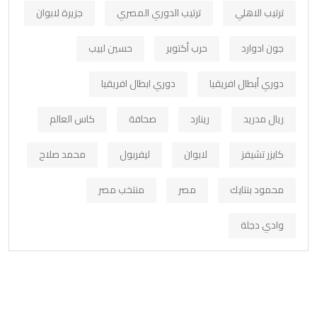
ترتيب الاهلي
ترتيب الدوري المصري
جزيرة لابوان
جون ادوارد
حرب أكتوبر
حسين لبيب
دوري أبطال افريقيا
دوري ابطال افريقيا
ريال مدريد
رينارد
صحافة
كاس العالم
كايزر تشيفز
لابوان
ليفربول
محمد صلاح
محمود بنتايك
مصر
منتخب مصر
وادي دجلة