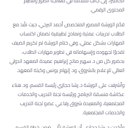
الكاميرا، إلى جانب مقدمة في معالجة الصور وتنظيم
المحتوى الرقمي.
قدّم الورشة المصور المتخصص أحمد البرجي، حيث نفّذ مع
الطلاب تدريبات عملية ونماذج تطبيقية لضمان اكتساب
المهارات بشكل عملي، وفي ختام الورشة تم تكريم الضيف
تقديرًا لجهوده وإسهاماته في تطوير مهارات الطلاب،
بحضور كل من د. سهير صالح إبراهيم عميدة المعهد الدولي
العالي للإعلام بالشروق، ود. إلهام يونس وكيلة المعهد.
وأشرفت على الورشة د. رشا حجازي رئيسة القسم، ود. هناء
عكاشة منسقة البرنامج ورئيسة لجنة التدريب والخدمات
المجتمعية، والمعيدة شروق رفاعي عضو لجنة التدريب
والخدمات المجتمعية.
وأكدت د. رشا حجازي، أن الورشة تأتي ضمن خطة القسم