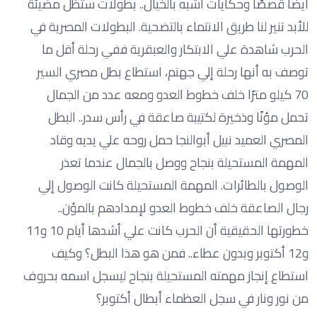
أيضًا قصصًا وحكايات أشبه بالخيال.. بطولات ستظل مضيئة
للأبد تنير لنا طريق الانتماء بالتضحية. البطولات المصرية في
الحرب شاهدة علي الابتكار والعبقرية ففي رحلة أقل ما
توصف به أنها رحلة إلي جهنم، استطاع بطل مصري السير
70 كيلو مترًا خلف خطوط العدو ومعه عدد من الجمال
تحمل مؤنًا وذخيرة لكتيبة صاعقة في رأس سدر.. البطل
المصري العميد نبيل أبوالنجا حمل روحه علي يديه وقاد
المهمة المستحيلة بنجاح ووصل بالجمال عندما تعذر
الوصول بالطائرات. المهمة المستحيلة كانت الوصول إلي
رجال الصاعقة خلف خطوط العدو لإمدادهم بالمؤن..
خطورتها الحقيقية أن الحرب كانت علي أشدها أيام 10 و11
و12 أكتوبر وبدون عطاء.. فمن هو هذا البطل؟ وكيف
استطاع إنجاز مهمته المستحيلة بنجاح ليسجل اسمه بحروف
من نور ونار في سجل العظماء أبطال أكتوبر؟