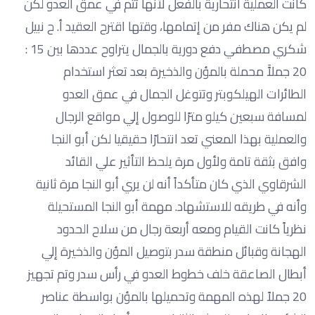
كانت العملية انتحارية بالفعل لأنها تتم في عمق العدو لكن
لم يكن هناك مفر من إتمامها، وقتها اقترح العقيد أ. ح نبيل
شكري مصطفي دفع دورية بالجمال يتراوح عددها بين 15 :
20 جملاًَ محملة بالمؤن والذخيرة بعد تعثر استخدام
الطائرات الهيلكوبتر وتتوغل الجمال في عمق العدو
لمسافة سبعين كيلو مترًا للوصول إلي مواقع الرجال
والعملية بهذا المعني تعد انتحارًا حقيقيا لكن أبو النجا
وافق بثقة تامة ولأول مرة يلحظ التأثير علي القائد
الشرقاوي الذي كان متأكداً أنه لن يري أبو النجا مرة ثانية
وأنه في طريقه للاستشهاد. مهمة أبو النجا المستحيلة
نظرياً كانت القيام ومعه أربعة رجال من سلاح الحدود
الهجانة وقبائل منطقة سدر بتوصيل المؤن والذخيرة إلي
أبطال الصاعقة خلف خطوط العدو في رأس سدر وتم تجهيز
20 جملاً لهذه المهمة وتحميلها بالمؤن بواسطة عناصر