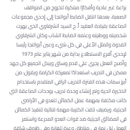
براعة غير عادية وأفكارًا مبتكرة للخروج من المواقف
الصعبة، بعدها انتقل الضابط أبوالنجا إلي إحدي مجموعات
الصاعقة بقيادة العقيد أ. ح السيد الشرقاوي الذي بهرت
شخصيته ووطنيته وعلمه الضابط الشاب وكان الشرقاوي
القدوة والمثل الأعلي في كل شيء وعين أبوالنجا رئيسا
لإحدي أفرع الاستطلاع بداية من شهر يناير عام 1973
وأصبح العمل يجري علي قدم وساق ويبذل الجميع كل جهد
ممكن في التدريب استعدادًا لمعركة الكرامة ويقول: من
أبرز سمات هذه الفترة التدريب الراقي المتقدم باستخدام
الذخيرة الحية وتم إنشاء وحدة تدريب بوحدات الصاعقة التي
كانت مكلفة بمهمة عمل الكمائن للعدو في الأراضي
الجبلية، ويضيف تلقت الكتيبة مهمة قتالية لتنفيذ الكمائن
في المضائق الجبلية ضد قوات العدو المدرعة واستمر
العمل ليل نهار في مناطق وعرة للغاية وفي ظروف شاقة