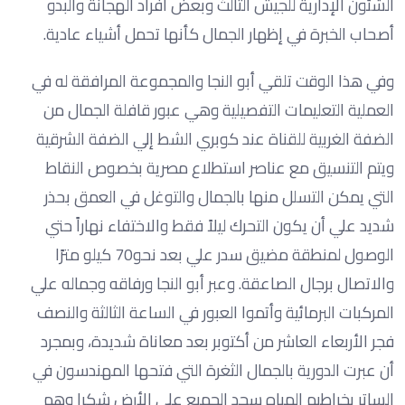
الشئون الإدارية للجيش الثالث وبعض أفراد الهجانة والبدو
أصحاب الخبرة في إظهار الجمال كأنها تحمل أشياء عادية.
وفي هذا الوقت تلقي أبو النجا والمجموعة المرافقة له في
العملية التعليمات التفصيلية وهي عبور قافلة الجمال من
الضفة الغربية للقناة عند كوبري الشط إلي الضفة الشرقية
ويتم التنسيق مع عناصر استطلاع مصرية بخصوص النقاط
التي يمكن التسلل منها بالجمال والتوغل في العمق بحذر
شديد علي أن يكون التحرك ليلاً فقط والاختفاء نهاراً حتي
الوصول لمنطقة مضيق سدر علي بعد نحو70 كيلو مترًا
والاتصال برجال الصاعقة. وعبر أبو النجا ورفاقه وجماله علي
المركبات البرمائية وأتموا العبور في الساعة الثالثة والنصف
فجر الأربعاء العاشر من أكتوبر بعد معاناة شديدة، وبمجرد
أن عبرت الدورية بالجمال الثغرة التي فتحها المهندسون في
الساتر بخراطيم المياه سجد الجميع علي الأرض شكرا وهم