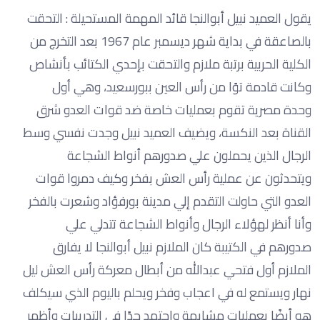
يقول العميد نبيل أبوالنجا قائد المهمة المستحيلة : التحقت
بالصاعقة في بداية شهر ديسمبر عام 1967 بعد التخرج من
الكلية الحربية برتبة ملازم والتحقت بإحدي الكتائب بأنشاص
وكانت قادمة توًا من رأس العين ببورسعيد، وهي أول
وحدة مصرية تقوم بعمليات خاصة ضد قوات العدو شرق
القناة بعد النكسة، ويضيف العميد نبيل وجدت نفسي وسط
الرجال الذين يحملون علي صدورهم أنواط الشجاعة
ويتحدثون عن عملية رأس العش بفخر وكيف دمروا قوات
العدو التي حاولت التقدم إلي مدينة بورفؤاد وشعرت بالفخر
وأنا أنظر لهؤلاء الرجال وأنواط الشجاعة تتدلي علي
صدورهم في الكتيبة كان الملازم نبيل أبوالنجا لا يفارق
الملازم أول فتحي عبدالله من أبطال معركة رأس العش ليل
نهار ويستمع له في اعجاب وفخر ويحلم باليوم الذي سيكلف
هو أيضًا بعمليات مشابهة واجتهد جدًا في التدريبات وأظهر