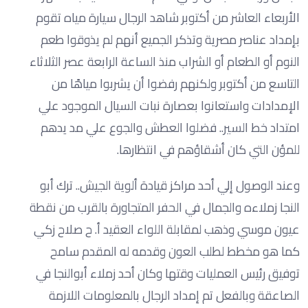
الأربعاء العاشر من أكتوبر شاهد الرجال سيارة مياه تقوم
بإمداد عناصر مصرية وتذكر الجميع أنهم لم يذوقوا طعم
النوم أو الطعام أو الشراب منذ الساعة الرابعة عصر الثلاثاء
التاسع من أكتوبر ولكنهم رفضوا أن يشربوا مياهًا من
الإمدادات واستعانوا بعصارة نبات السيال الموجود علي
امتداد خط السير.. فضلوا العطش والجوع علي مد يدهم
للمؤن التي كان أشقاؤهم في انتظارها.
وعند الوصول إلي أحد مراكز قيادة ألوية الجيش.. ترك أبو
النجا زملاءه والجمال في الحفر المتجاورة بالقرب من نقطة
عيون موسي وذهب لمقابلة اللواء العقيد أ. ح صلاح زكي
كما هو مخطط لطلب العون وقدمه له المقدم سامح
توفيق رئيس العمليات وقتها وكان أحد زملاء أبوالنجا في
الصاعقة وبالفعل تم إمداد الرجال بالمعلومات اللازمة