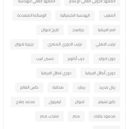
المعهد الدولي العالي للإعلام
المعهد العالي للهندسة
المغرب
الهندسة الكيميائية
الوسائط المتعددة
امم افريقيا
بيراميدز
تاريخ لابوان
ترتيب الاهلي
ترتيب الدوري المصري
جزيرة لابوان
جون ادوارد
حرب أكتوبر
حسين لبيب
دوري أبطال افريقيا
دوري ابطال افريقيا
ريال مدريد
رينارد
صحافة
كاس العالم
كايزر تشيفز
لابوان
ليفربول
محمد صلاح
محمود بنتايك
مصر
منتخب مصر