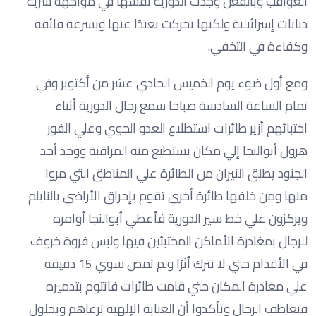
العواقب وبالفعل وجدت الدورية نفسها في مواجهة سرية
دبابات إسرائيلية ولكنها تحركت بعيدًا عنها وبسرعة فائقة
وكفاءة في التخفي.
ومع أول ضوء يوم الخميس الحادي عشر من أكتوبر وفي
تمام الساعة السادسة صباحا سمع رجال الدورية أثناء
اختبائهم أزير طائرات استطلاع العدو الجوي وعلي الفور
هرول أبوالنجا إلي مكان يستطيع منه المراقبة ووجد أحد
الجنود يطلق النيران من الطائرة علي المناطق التي مروا
منها ومن خلفها طائرة أخري تقوم بإحراق الأراضي بالنابلم
ويركزون علي خط سير الدورية فأعطي أبوالنجا أوامره
للرجال بمغادرة الأماكن المختبئين فيها ولبس فروة خروف
في الأقدام حتي لا تترك أثرًا ولم تمض سوي 15 دقيقة
علي مغادرة المكان حتي قامت طائرات فانتوم بتدميره
فتعاطف الرجال وتأكدوا أن العناية الإلهية ترعاهم وبحلول