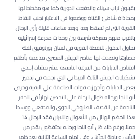
يقبلون تراب سيناء واندفعت الدورية كما هو مخطط لها
بمحاذاة شاطئ القناة ووضعوا في الاعتبار تجنب النقاط
القوية التي لم تسقط بعد، وبعد ساعات قليلة رأي الرجال
بالقرب منهم معركة شرسة بين وحدات مدرعة إسرائيلية
تحاول الدخول للنقطة القوية في لسان بورتوفيق لفك
حصارها وتصدت لها عناصر الجيش المصري مدعمة بأطقم
اقتناص الدبابات من الفرقة التاسعة عشر مشاة إحدي
تشكيلات الجيش الثالث الميداني التي نجحت في تدمير
بعض الدبابات وأجهزت قوات الصاعقة علي البقية وحرص
أبو النجا ورجاله طوال الرحلة علي التحصن نهاراً في الحفر
الناجمة عن القصف الصاروخي الجوي والمدفعي ووسط
هذا الخضم الهائل من الأهوال والنيران فقد الرجال 14
جملاً ورغم ذلك ظل أبو النجا ورجاله يحتفظون بقدر من
البأس ورباطة الجأش، وفي تمام الساعة الثانية بعد ظهر