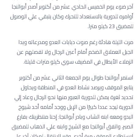
آخر ضوء يوم الخميس الحادي عشر من أكتوبر أصدر أبوالنجا
أوامره للدورية بالاستعداد للتحرك وكان يتبقي علي الوصول
للمضيق 23 كيلو مترا.
مرت الليلة هادئة رغم صوت دبابات العدو ومدرعاته وبدا
الجبل العملاق الضخم أمام أعين الرجال ولا تفصلهم عن
الزملاء الأبطال في المضيف سوي كيلو مترات قليلة.
استمر أبوالنجا طوال يوم الجمعة الثاني عشر من أكتوبر
يتابع الموقف ويرصد نشاط العدو في المنطقة ويحاول
تحديد ثغرة يمكن للدورية العبور منها نحو الرجال وعاد إلي
الدورية ليجد عددا كبيرًا من الإبل ووجد أمامه أحد شيوخ
البدو ومعه ابنه الشاب وبادر أبوالنجا: إحنا منتظرينك بفارغ
الصبر، واتفق أبوالنجا مع الشيخ وابنه علي الذهاب للمضيق
لاستطلاع الموقف مرة أخري وقرر الانتقال لمكان آخر علي