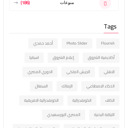
(186)
منوعات
Tags
Flourish
Photo Slider
أحمد حمدي
أكاديمية الشروق
إعلام الشروق
اسبانيا
الاهلي
الجيش الملكي
الدوري المصري
الذكاء الاصطناعي
الزمالك
السنغال
الكاف
الكونفدرالية
الكونفدرالية الافريقية
اللياقة البدنية
المصري البورسعيدي