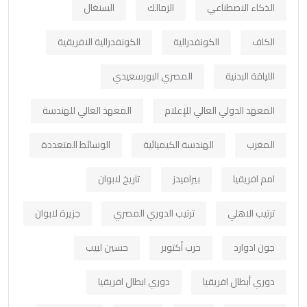
الذكاء الاصطناعي
الزمالك
السنغال
الكاف
الكونفدرالية
الكونفدرالية الافريقية
اللياقة البدنية
المصري البورسعيدي
المعهد الدولي العالي للإعلام
المعهد العالي للهندسة
المغرب
الهندسة الكيميائية
الوسائط المتعددة
امم افريقيا
بيراميدز
تاريخ لابوان
ترتيب الاهلي
ترتيب الدوري المصري
جزيرة لابوان
جون ادوارد
حرب أكتوبر
حسين لبيب
دوري أبطال افريقيا
دوري ابطال افريقيا