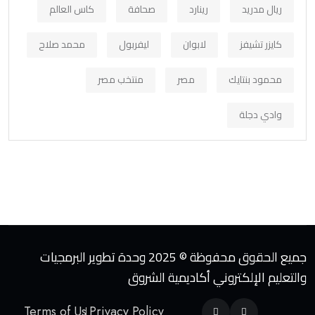
ريال مدريد
رينارد
صحافة
كاس العالم
كايزر تشيفز
لابوان
ليفربول
محمد صلاح
محمود بنتايك
مصر
منتخب مصر
وادي دجلة
جميع الحقوق محفوظة © 2025 وحدة تطوير البرمجيات
والتعليم الإلكتروني أكاديمية الشروق
Terms of Us
Privacy Policy