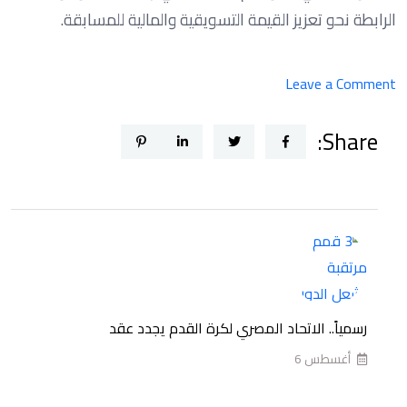
الرابطة نحو تعزيز القيمة التسويقية والمالية للمسابقة.
on
Leave a Comment
3
Share:
قمم
مرتقبة
تشعل
الدور
الأول
من
بطولة
الدوري
رسمياً.. الاتحاد المصري لكرة القدم يجدد عقد
الممتاز
أغسطس 6
المصري
للموسم