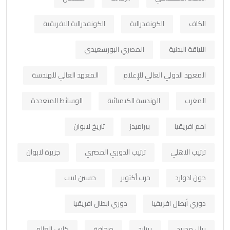
الكاف
الكونفدرالية
الكونفدرالية الافريقية
اللياقة البدنية
المصري البورسعيدي
المعهد الدولي العالي للإعلام
المعهد العالي للهندسة
المغرب
الهندسة الكيميائية
الوسائط المتعددة
امم افريقيا
بيراميدز
تاريخ لابوان
ترتيب الاهلي
ترتيب الدوري المصري
جزيرة لابوان
جون ادوارد
حرب أكتوبر
حسين لبيب
دوري أبطال افريقيا
دوري ابطال افريقيا
ريال مدريد
رينارد
صحافة
كاس العالم