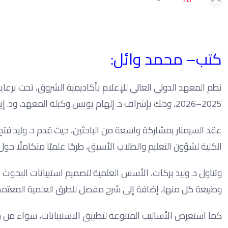
كتب– محمد وائل:
نظم المعهد الدولي العالي للإعلام بأكاديمية الشروق، تحت برعاية
2025–2026، وذلك بإشراف د. إلهام يونس وكيلة المعهد، ود. إيمان بالله ياسر مديرة وحدة البحث العلمي.
عقد السيمنار بمشاركة واسعة من الباحثين، حيث قدم د. وليد فتح ا
الكلية لشؤون التعليم والطلاب الأسبق، طرحًا علميًا متكاملًا حو
وتناول د. وليد بركات، الأسس العلمية لتصميم استبيانات البحوث ا
وطبيعة كل منها، إضافة إلى شرح مفصل للطرق العلمية المعتمدة ل
كما استعرض الأساليب المتنوعة لتطبيق الاستبيانات، سواء من خلال