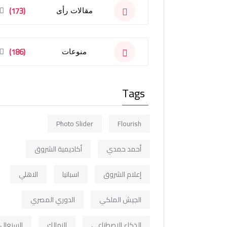
(173)
مقالات رأى
(186)
منوعات
Tags
Photo Slider
Flourish
أحمد حمدي
أكاديمية الشروق
إعلام الشروق
اسبانيا
الاهلي
الجيش الملكي
الدوري المصري
الذكاء الاصطناعي
الزمالك
السنغال