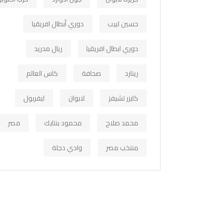
حسين لبيب
دوري أبطال افريقيا
دوري ابطال افريقيا
ريال مدريد
رينارد
صحافة
كاس العالم
كايزر تشيفز
لابوان
ليفربول
محمد صلاح
محمود بنتايك
مصر
منتخب مصر
وادي دجلة