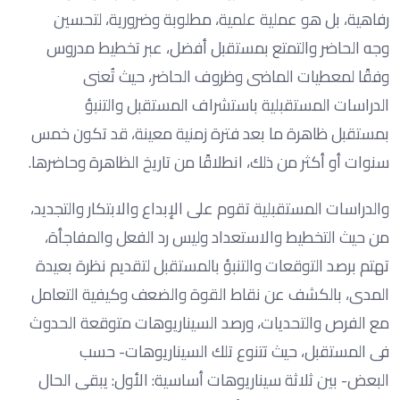
رفاهية، بل هو عملية علمية، مطلوبة وضرورية، لتحسين
وجه الحاضر والتمتع بمستقبل أفضل، عبر تخطيط مدروس
وفقًا لمعطيات الماضى وظروف الحاضر، حيث تُعنى
الدراسات المستقبلية باستشراف المستقبل والتنبؤ
بمستقبل ظاهرة ما بعد فترة زمنية معينة، قد تكون خمس
سنوات أو أكثر من ذلك، انطلاقًا من تاريخ الظاهرة وحاضرها.
والدراسات المستقبلية تقوم على الإبداع والابتكار والتجديد،
من حيث التخطيط والاستعداد وليس رد الفعل والمفاجأة،
تهتم برصد التوقعات والتنبؤ بالمستقبل لتقديم نظرة بعيدة
المدى، بالكشف عن نقاط القوة والضعف وكيفية التعامل
مع الفرص والتحديات، ورصد السيناريوهات متوقعة الحدوث
فى المستقبل، حيث تتنوع تلك السيناريوهات- حسب
البعض- بين ثلاثة سيناريوهات أساسية: الأول: يبقى الحال