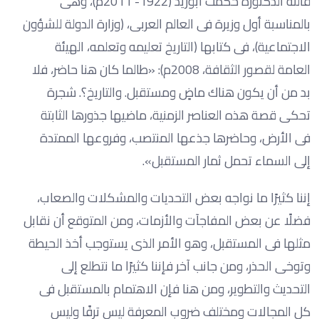
قالته الدكتورة حكمت أبوزيد (1922- 2011م)، وهى
بالمناسبة أول وزيرة فى العالم العربى، (وزارة الدولة للشؤون
الاجتماعية)، فى كتابها (التاريخ تعليمه وتعلمه، الهيئة
العامة لقصور الثقافة، 2008م): «طالما كان هنا حاضر، فلا
بد من أن يكون هناك ماضٍ ومستقبل. والتاريخ؟. شجرة
تحكى قصة هذه العناصر الزمنية، ماضيها جذورها الثابتة
فى الأرض، وحاضرها جذعها المنتصب، وفروعها الممتدة
إلى السماء تحمل ثمار المستقبل».
إننا كثيرًا ما نواجه بعض التحديات والمشكلات والصعاب،
فضلًا عن بعض المفاجآت والأزمات، ومن المتوقع أن نقابل
مثلها فى المستقبل، وهو الأمر الذى يستوجب أخذ الحيطة
وتوخى الحذر، ومن جانب آخر فإننا كثيرًا ما نتطلع إلى
التحديث والتطوير، ومن هنا فإن الاهتمام بالمستقبل فى
كل المجالات ومختلف ضروب المعرفة ليس ترفًا وليس