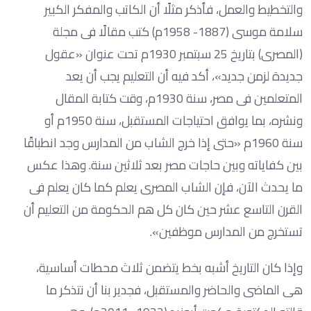
والتخطيط والعمل، فأذكر مثلًا أن الكاتب والمفكر الكبير
سلامة موسى (1887- 1958م) كتب مقالًا فى مجلة
(المصرى) بتاريخ 25 سبتمبر 1930م تحت عنوان «عقول
جديدة لزمن جديد»، أكد فيه أن التعليم يجب أن يعد
المتعلمين فى مصر، سنة 1930م، وقت كتابة المقال
ونشره، بما يوافق احتياجات المستقبل، سنة 1950م أو
سنة 1960م «حتى إذا خرج الشاب من المدارس وجد انطباقًا
بين كفاياته وبين حاجات مصر بعد ثلاثين سنة. وهذا عكس
ما يحدث الآن، فإن الشاب المصرى يعلم كما كان يعلم فى
القرن التاسع عشر حين كان كل هم الحكومة من التعليم أن
تستخرج من المدارس موظفين».
وإذا كان التاريخ أشبه بخط يتضمن ثلاث محطات أساسية،
هى الماضى والحاضر والمستقبل، فجدير بنا أن نتذكر ما