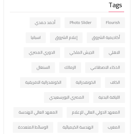
Tags
Flourish
Photo Slider
أحمد حمدي
أكاديمية الشروق
إعلام الشروق
اسبانيا
الاهلي
الجيش الملكي
الدوري المصري
الذكاء الاصطناعي
الزمالك
السنغال
الكاف
الكونفدرالية
الكونفدرالية الافريقية
اللياقة البدنية
المصري البورسعيدي
المعهد الدولي العالي للإعلام
المعهد العالي للهندسة
المغرب
الهندسة الكيميائية
الوسائط المتعددة