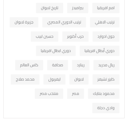
امم افريقيا
بيراميدز
تاريخ لابوان
ترتيب الاهلي
ترتيب الدوري المصري
جزيرة لابوان
جون ادوارد
حرب أكتوبر
حسين لبيب
دوري أبطال افريقيا
دوري ابطال افريقيا
ريال مدريد
رينارد
صحافة
كاس العالم
كايزر تشيفز
لابوان
ليفربول
محمد صلاح
محمود بنتايك
مصر
منتخب مصر
وادي دجلة