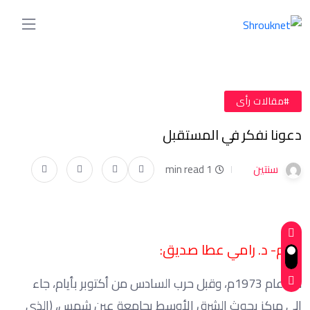
#مقالات رأى
دعونا نفكر في المستقبل
سنتين
1 min read
بقلم- د. رامي عطا صديق:
فى عام 1973م، وقبل حرب السادس من أكتوبر بأيام، جاء
إلى مركز بحوث الشرق الأوسط بجامعة عين شمس، (الذى