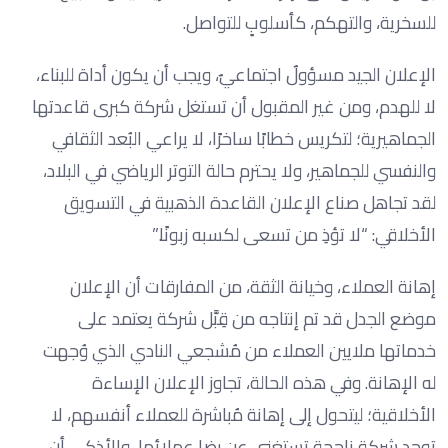
للسخرية، والتهكم، كأسلوبٍ للتواصل.
الإعلان الجيد مسؤولٌ اجتماعيٌ، ويجب أن يكون أداة للبناء،
لا للهدم، ومن غير المقبول أن تستغل شركة كبرى قاعدتها
الجماهيرية؛ لتكريس خطابًا ساخرًا، لا يراعي البُعد الثقافي
والنفسي للجماهير، ولا يحترم حالة التوتر الرياضي في البلاد،
لقد تجاهل صناع الإعلان القاعدة الذهبية في التسويق
الأخلاقي: “لا تؤذِ من تسعى لكسبه زبونًا.”
إهانة العملاء، وخيانة الثقة، من المفارقات أن الإعلان
موضع الجدل قد تم إنتاجه من قِبَّل شركة يعتمد على
خدماتها ملايين العملاء من مُشجعي النادي الذي وُجهت
له الإهانة. وفي هذه الحالة، تجاوز الإعلان الإساءة
الأخلاقية؛ ليتحول إلى إهانة مُباشرة للعملاء أنفسهم، لا
توجد شركة ناجحة تستغني عن رضا عملائها، والأذكى أن