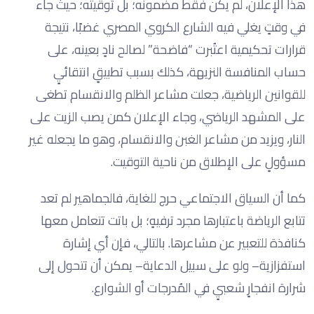
هذا الإعلان، لم يكن فقط مضمونه؛ بل توقيته؛ حيث جاء
في وقتٍ يغلي فيه الشارع الكروي المصري غضبًا، نتيجة
قرارات تحكيمية اعتُبرت “فاضحة” لصالح نادٍ بعينه، على
حساب المنافسة النزيهة، كذلك بسبب تطبيقٍ انتقائيٍ
للقوانين الرياضية، جعلت مشاعر الظلم والانقسام تطغى
على المشهد الرياضي، وجاء الإعلان كمن يصب الزيت على
النار، ويزيد من مشاعر الغبن والانقسام، وهو ما يجعله غير
مسؤولٍ على الإطلاق من ناحية التوقيت.
كما أن السياق الاجتماعي حرج للغاية، فالجماهير لم تعد
تتابع الرياضة باعتبارها مجرد ترفيهٍ؛ بل باتت تتعامل معها
كنافذة للتعبير عن مشاعرها. بالتالي، فإن أي إشارة
استفزازية– ولو على سبيل الدعاية– يمكن أن تتحول إلى
شرارة انفجارٍ شعبيٍ في المُدرجات أو الشوارع.