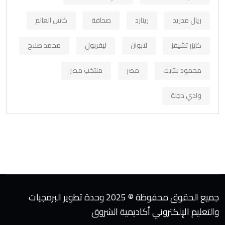
ريال مدريد
رينارد
صحافة
كاس العالم
كايزر تشيفز
لابوان
ليفربول
محمد صلاح
محمود بنتايك
مصر
منتخب مصر
وادي دجلة
جميع الحقوق محفوظة © 2025 وحدة تطوير البرمجيات
والتعليم الإلكتروني أكاديمية الشروق