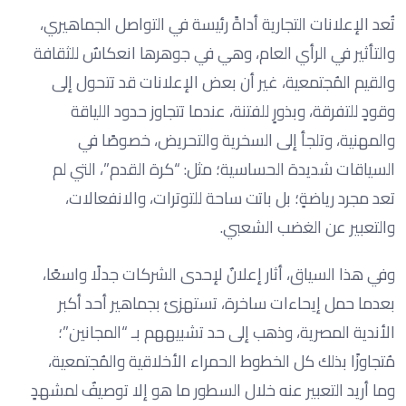
تُعد الإعلانات التجارية أداةً رئيسة في التواصل الجماهيري،
والتأثير في الرأي العام، وهي في جوهرها انعكاسٌ للثقافة
والقيم المُجتمعية، غير أن بعض الإعلانات قد تتحول إلى
وقودٍ للتفرقة، وبذورٍ للفتنة، عندما تتجاوز حدود اللياقة
والمهنية، وتلجأ إلى السخرية والتحريض، خصوصًا في
السياقات شديدة الحساسية؛ مثل: “كرة القدم”، التي لم
تعد مجرد رياضةٍ؛ بل باتت ساحة للتوترات، والانفعالات،
والتعبير عن الغضب الشعبي.
وفي هذا السياق، أثار إعلانٌ لإحدى الشركات جدلًا واسعًا،
بعدما حمل إيحاءات ساخرة، تستهزئ بجماهير أحد أكبر
الأندية المصرية، وذهب إلى حد تشبيههم بـ “المجانين”؛
مُتجاوزًا بذلك كل الخطوط الحمراء الأخلاقية والمُجتمعية،
وما أريد التعبير عنه خلال السطور ما هو إلا توصيفٌ لمشهدٍ