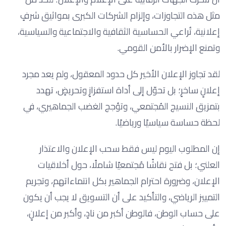
مثل هذه التجاوزات، وإلزام الشركات الكبرى بمواثيق شرفٍ
إعلانية، تُراعي الحساسية الثقافية والاجتماعية والسياسية،
وتمنع الإضرار بالأمن القومي.
لقد تجاوز الإعلان الأخير كل حدود المعقول، ولم يعد مجرد
إعلانٍ ساخرٍ؛ بل تحوّل إلى أداة استفزازٍ وتحريضٍ، تهدد
بتمزيق النسيج المُجتمعي، وتؤجج الغضب الجماهيري، في
لحظة حساسة سياسيًا ورياضيًا.
إن المطلوب اليوم ليس فقط سحب الإعلان والاعتذار
العلني؛ بل فتح نقاشًا مُجتمعيًا شاملًا، حول أخلاقيات
الإعلان، وضرورة احترام الجماهير بكل انتماءاتهم، وتجريم
التمييز الرياضي، والتأكيد على أن التسويق لا يجب أن يكون
على حساب الوطن، فالوطن أكبر من نادٍ، وأكبر من إعلانٍ،