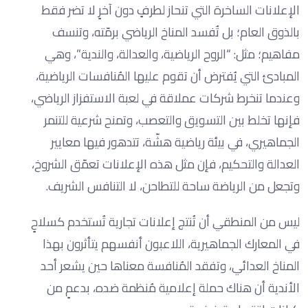
الإعلانات الساخرة التي تنحاز لطرفٍ دون آخرٍ لا تضر فقط
بالذوق العام؛ بل تُفسد المناخ الرياضي برمّته، وتنسف
مفاهيم؛ مثل: “الروح الرياضية، والعدالة، والندية”، وهي
المبادئ التي يُفترض أن تقوم عليها المُنافسات الرياضية،
وعندما تنخرط شركات عملاقة في لعبة الاستفزاز الرياضي،
فإنها تخلط بين التسويق والتعصب، وتمنح شرعية للتنمر
الجماهيري، في بيئة رياضية هشّة، تتدهور فيها معايير
العدالة والتحكيم، فإن مثل هذه الإعلانات تعمّق الشروخ،
وتجعل من الرياضة ساحة للتطاحن، لا التنافس الشريف.
ليس من المنطقي أن تُنتج إعلانات تجارية تُستخدم كسلاحٍ
في المعارك الجماهيرية، اللاعبون أنفسهم يتأثرون بهذا
المناخ العدائي، وتفقد المُنافسة معناها حين يشعر أحد
الأندية أن هناك حملة إعلامية مُنظمة ضده، بدعمٍ من