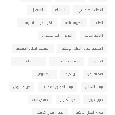
الذكاء الاصطناعي
الزمالك
السنغال
الكاف
الكونفدرالية
الكونفدرالية الافريقية
اللياقة البدنية
المصري البورسعيدي
المعهد الدولي العالي للإعلام
المعهد العالي للهندسة
المغرب
الهندسة الكيميائية
الوسائط المتعددة
امم افريقيا
بيراميدز
تاريخ لابوان
ترتيب الاهلي
ترتيب الدوري المصري
جزيرة لابوان
جون ادوارد
حرب أكتوبر
حسين لبيب
دوري أبطال افريقيا
دوري ابطال افريقيا