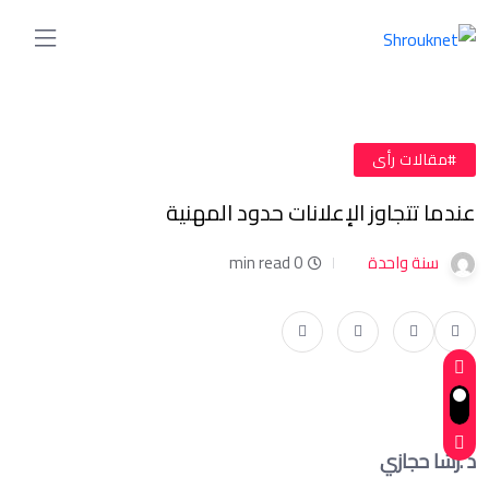
#مقالات رأى
عندما تتجاوز الإعلانات حدود المهنية
سنة واحدة
0 min read
د .رشا حجازي