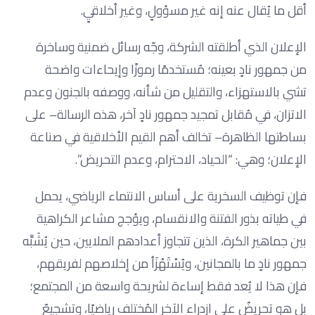
أقل ما يُقال عنه إنه غير مسؤولٍ، وغير أخلاقيٍ.
الإعلان الذي أطلقته الشركة، وجّه رسائل ضمنية وساخرة
من جمهور نادٍ بعينه؛ مُستخدمًا رموزًا وإيحاءات واضحة
تشي بالاستهزاء، والتقليل من شأنه، ووصفه بالجنون وعدم
الاتزان، في مُقابل تمجيد جمهور نادٍ آخر، هذه الرسالة– على
بساطتها الظاهرة– تخالف أهم القيم الأخلاقية في صناعة
الإعلان؛ وهي: “الحياد، الاحترام، وعدم التحريض”.
فإن توظيف السخرية على أساس الانتماء الرياضي، يحمل
في طياته بذور الفتنة والانقسام، ويؤجج مشاعر الكراهية
بين جماهير الكرة، الذين تتجاوز أعدادهم الملايين، حين يُشَبَّه
جمهور نادٍ ما بالمجانين، ويُسْتَهْزَأ من إخلاصهم لفريقهم،
فإن هذا لا يُعد فقط إساءة لشريحة واسعة من المجتمع؛
بل هو تحريضٌ على ازدراء الآخر المُختلف رياضيًا، وتشجيعٌ