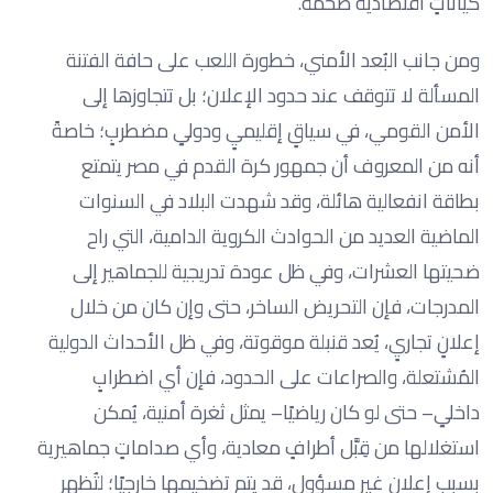
كياناتٍ اقتصادية ضخمة.
ومن جانب البُعد الأمني، خطورة اللعب على حافة الفتنة
المسألة لا تتوقف عند حدود الإعلان؛ بل تتجاوزها إلى
الأمن القومي، في سياقٍ إقليميٍ ودوليٍ مضطربٍ؛ خاصةً
أنه من المعروف أن جمهور كرة القدم في مصر يتمتع
بطاقة انفعالية هائلة، وقد شهدت البلاد في السنوات
الماضية العديد من الحوادث الكروية الدامية، التي راح
ضحيتها العشرات، وفي ظل عودة تدريجية للجماهير إلى
المدرجات، فإن التحريض الساخر، حتى وإن كان من خلال
إعلانٍ تجاريٍ، يُعد قنبلة موقوتة، وفي ظل الأحداث الدولية
المُشتعلة، والصراعات على الحدود، فإن أي اضطرابٍ
داخليٍ– حتى لو كان رياضيًا– يمثل ثغرة أمنية، يُمكن
استغلالها من قِبَّل أطرافٍ معادية، وأي صداماتٍ جماهيرية
بسبب إعلانٍ غير مسؤولٍ، قد يتم تضخيمها خارجيًا؛ لتُظهِر