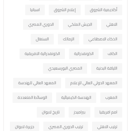
أكاديمية الشروق
إعلام الشروق
اسبانيا
الاهلي
الجيش الملكي
الدوري المصري
الذكاء الاصطناعي
الزمالك
السنغال
الكاف
الكونفدرالية
الكونفدرالية الافريقية
اللياقة البدنية
المصري البورسعيدي
المعهد الدولي العالي للإعلام
المعهد العالي للهندسة
المغرب
الهندسة الكيميائية
الوسائط المتعددة
امم افريقيا
بيراميدز
تاريخ لابوان
ترتيب الاهلي
ترتيب الدوري المصري
جزيرة لابوان