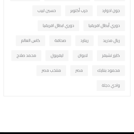
جون ادوارد
حرب أكتوبر
حسين لبيب
دوري أبطال افريقيا
دوري ابطال افريقيا
ريال مدريد
رينارد
صحافة
كاس العالم
كايزر تشيفز
لابوان
ليفربول
محمد صلاح
محمود بنتايك
مصر
منتخب مصر
وادي دجلة